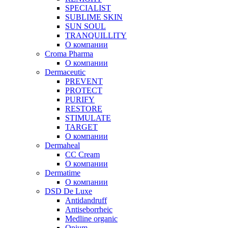
SPECIALIST
SUBLIME SKIN
SUN SOUL
TRANQUILLITY
О компании
Croma Pharma
О компании
Dermaceutic
PREVENT
PROTECT
PURIFY
RESTORE
STIMULATE
TARGET
О компании
Dermaheal
CC Cream
О компании
Dermatime
О компании
DSD De Luxe
Antidandruff
Antiseborrheic
Medline organic
Opium