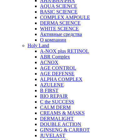
AHA\BHA\PHA
AQUA SCIENCE
BASIC SCIENCE
COMPLEX AMPOULE
DERMA SCIENCE
WHITE SCIENCE
Активные средства
О компании
Holy Land
A-NOX plus RETINOL
ABR Complex
ACNOX
AGE CONTROL
AGE DEFENSE
ALPHA COMPLEX
AZULENE
B FIRST
BIO REPAIR
C the SUCCESS
CALM DERM
CREAMS & MASKS
DERMALIGHT
DOUBLE ACTION
GINSENG & CARROT
JUVELAST