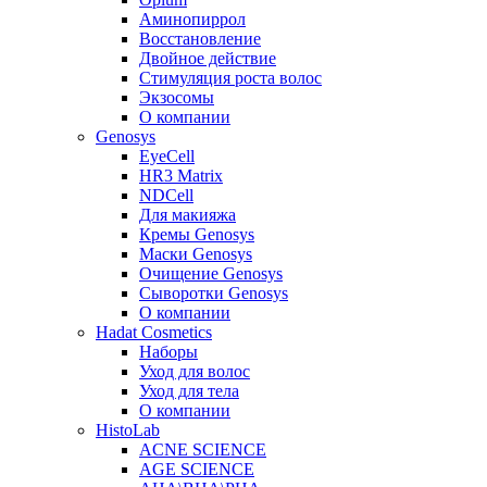
Аминопиррол
Восстановление
Двойное действие
Стимуляция роста волос
Экзосомы
О компании
Genosys
EyeCell
HR3 Matrix
NDCell
Для макияжа
Кремы Genosys
Маски Genosys
Очищение Genosys
Сыворотки Genosys
О компании
Hadat Cosmetics
Наборы
Уход для волос
Уход для тела
О компании
HistoLab
ACNE SCIENCE
AGE SCIENCE