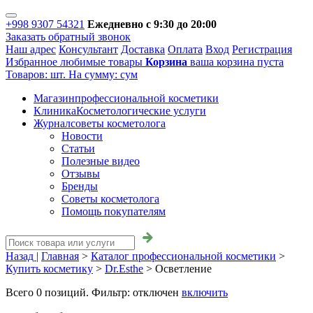
+998 9307 54321
Ежедневно с 9:30 до 20:00
Заказать обратный звонок
Наш адрес
Консультант
Доставка
Оплата
Вход
Регистрация
Избранное
любимые товары
Корзина
ваша корзина пуста
Товаров:
шт.
На сумму:
сум
Магазин
профессиональной косметики
Клиника
Косметологические услуги
Журнал
советы косметолога
Новости
Статьи
Полезные видео
Отзывы
Бренды
Советы косметолога
Помощь покупателям
Назад |
Главная
>
Каталог профессиональной косметики
>
Купить косметику
>
Dr.Esthe
>
Осветление
Всего
0
позиций. Фильтр:
отключен
включить