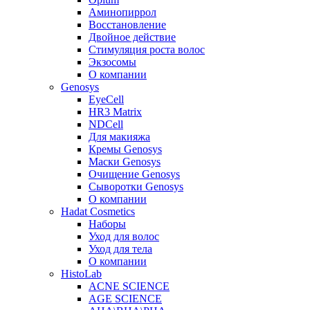
Аминопиррол
Восстановление
Двойное действие
Стимуляция роста волос
Экзосомы
О компании
Genosys
EyeCell
HR3 Matrix
NDCell
Для макияжа
Кремы Genosys
Маски Genosys
Очищение Genosys
Сыворотки Genosys
О компании
Hadat Cosmetics
Наборы
Уход для волос
Уход для тела
О компании
HistoLab
ACNE SCIENCE
AGE SCIENCE