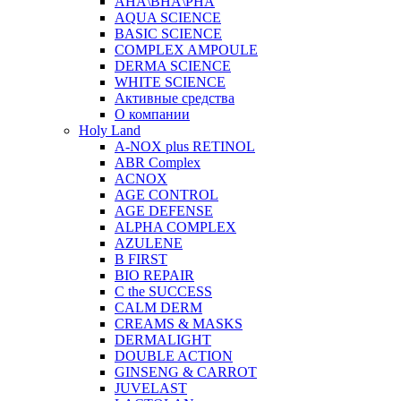
AHA\BHA\PHA
AQUA SCIENCE
BASIC SCIENCE
COMPLEX AMPOULE
DERMA SCIENCE
WHITE SCIENCE
Активные средства
О компании
Holy Land
A-NOX plus RETINOL
ABR Complex
ACNOX
AGE CONTROL
AGE DEFENSE
ALPHA COMPLEX
AZULENE
B FIRST
BIO REPAIR
C the SUCCESS
CALM DERM
CREAMS & MASKS
DERMALIGHT
DOUBLE ACTION
GINSENG & CARROT
JUVELAST