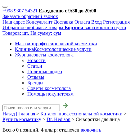
+998 9307 54321
Ежедневно с 9:30 до 20:00
Заказать обратный звонок
Наш адрес
Консультант
Доставка
Оплата
Вход
Регистрация
Избранное
любимые товары
Корзина
ваша корзина пуста
Товаров:
шт.
На сумму:
сум
Магазин
профессиональной косметики
Клиника
Косметологические услуги
Журнал
советы косметолога
Новости
Статьи
Полезные видео
Отзывы
Бренды
Советы косметолога
Помощь покупателям
Назад |
Главная
>
Каталог профессиональной косметики
>
Купить косметику
>
Dr. Hedison
>
Сыворотки для лица
Всего
0
позиций. Фильтр:
отключен
включить