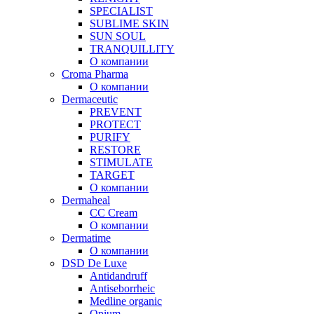
SPECIALIST
SUBLIME SKIN
SUN SOUL
TRANQUILLITY
О компании
Croma Pharma
О компании
Dermaceutic
PREVENT
PROTECT
PURIFY
RESTORE
STIMULATE
TARGET
О компании
Dermaheal
CC Cream
О компании
Dermatime
О компании
DSD De Luxe
Antidandruff
Antiseborrheic
Medline organic
Opium