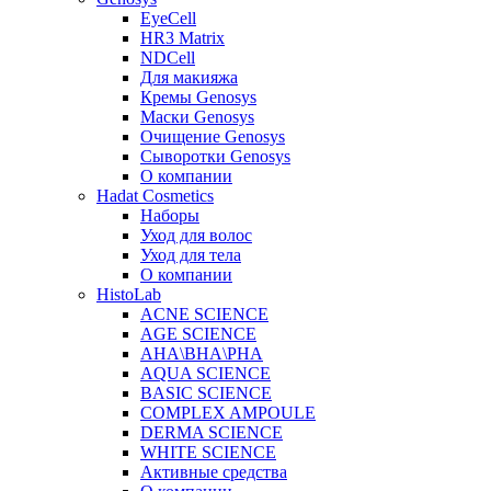
EyeCell
HR3 Matrix
NDCell
Для макияжа
Кремы Genosys
Маски Genosys
Очищение Genosys
Сыворотки Genosys
О компании
Hadat Cosmetics
Наборы
Уход для волос
Уход для тела
О компании
HistoLab
ACNE SCIENCE
AGE SCIENCE
AHA\BHA\PHA
AQUA SCIENCE
BASIC SCIENCE
COMPLEX AMPOULE
DERMA SCIENCE
WHITE SCIENCE
Активные средства