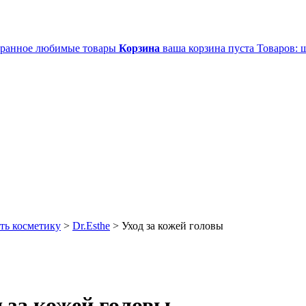
ранное
любимые товары
Корзина
ваша корзина пуста
Товаров:
ш
ть косметику
>
Dr.Esthe
>
Уход за кожей головы
д за кожей головы