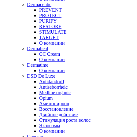
Dermaceutic
PREVENT
PROTECT
PURIFY
RESTORE
STIMULATE
TARGET
О компании
Dermaheal
CC Cream
О компании
Dermatime
О компании
DSD De Luxe
Antidandruff
Antiseborrheic
Medline organic
Opium
Аминопиррол
Восстановление
Двойное действие
Стимуляция роста волос
Экзосомы
О компании
Genosys