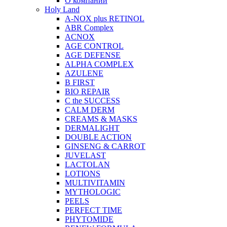
О компании
Holy Land
A-NOX plus RETINOL
ABR Complex
ACNOX
AGE CONTROL
AGE DEFENSE
ALPHA COMPLEX
AZULENE
B FIRST
BIO REPAIR
C the SUCCESS
CALM DERM
CREAMS & MASKS
DERMALIGHT
DOUBLE ACTION
GINSENG & CARROT
JUVELAST
LACTOLAN
LOTIONS
MULTIVITAMIN
MYTHOLOGIC
PEELS
PERFECT TIME
PHYTOMIDE