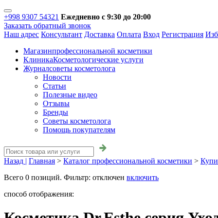
+998 9307 54321
Ежедневно с 9:30 до 20:00
Заказать обратный звонок
Наш адрес
Консультант
Доставка
Оплата
Вход
Регистрация
Изб
Магазин
профессиональной косметики
Клиника
Косметологические услуги
Журнал
советы косметолога
Новости
Статьи
Полезные видео
Отзывы
Бренды
Советы косметолога
Помощь покупателям
Назад |
Главная
>
Каталог профессиональной косметики
>
Купи
Всего
0
позиций. Фильтр:
отключен
включить
способ отображения:
Косметика Dr.Esthe серия Ухо