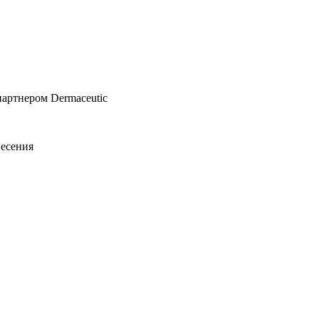
артнером Dermaceutic
несения