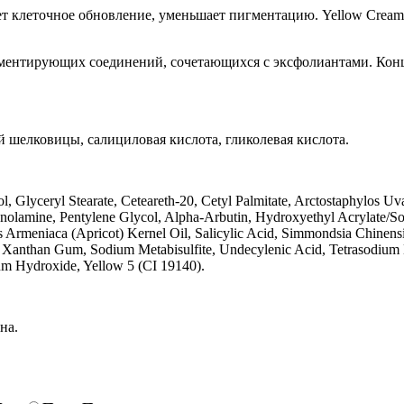
клеточное обновление, уменьшает пигментацию. Yellow Cream 
ментирующих соединений, сочетающихся с эксфолиантами. Конце
ой шелковицы, салициловая кислота, гликолевая кислота.
l, Glyceryl Stearate, Ceteareth-20, Cetyl Palmitate, Arctostaphylos Uv
thanolamine, Pentylene Glycol, Alpha-Arbutin, Hydroxyethyl Acrylat
 Armeniaca (Apricot) Kernel Oil, Salicylic Acid, Simmondsia Chinensi
 Xanthan Gum, Sodium Metabisulfite, Undecylenic Acid, Tetrasodium E
dium Hydroxide, Yellow 5 (CI 19140).
на.