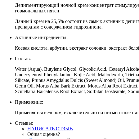
Депигментирующий ночной крем-концентрат стимулирует 
гормональных пятен.
Данный крем на 25,5% состоит из самых активных депиг
препаратам с содержанием гидрохинона.
Активные ингредиенты:
Коевая кислота, арбутин, экстракт солодки, экстракт бел
Состав:
Water (Aqua), Butylene Glycol, Glycolic Acid, Cetearyl Alcoho
Undecylenoyl Phenylalanine, Kojic Acid, Maltodextrin, Trie
Silicate, Prunus Amygdalus Dulcis (Sweet Almond) Oil, Prunus
Germ Oil, Morus Alba Bark Extract, Morus Alba Root Extract,
Scutellaria Baicalensis Root Extract, Sorbitan Isostearate, So
Применение:
Применяется вечером, исключительно на пигментные пят
Отзывы:
НАПИСАТЬ ОТЗЫВ
Общая оценка?