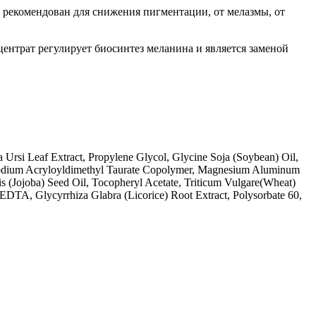
рекомендован для снижения пигментации, от мелазмы, от
нтрат регулирует биосинтез меланина и является заменой
a Ursi Leaf Extract, Propylene Glycol, Glycine Soja (Soybean) Oil,
e/Sodium Acryloyldimethyl Taurate Copolymer, Magnesium Aluminum
s (Jojoba) Seed Oil, Tocopheryl Acetate, Triticum Vulgare(Wheat)
DTA, Glycyrrhiza Glabra (Licorice) Root Extract, Polysorbate 60,