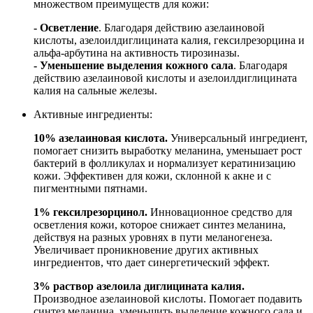
множеством преимуществ для кожи:
- Осветление
. Благодаря действию азелаиновой
кислоты, азелоилдиглицината калия, гексилрезорцина и
альфа-арбутина на активность тирозиназы.
- Уменьшение выделения кожного сала
. Благодаря
действию азелаиновой кислоты и азелоилдиглицината
калия на сальные железы.
Активные ингредиенты:
10% азелаиновая кислота.
Универсальный ингредиент,
помогает снизить выработку меланина, уменьшает рост
бактерий в фолликулах и нормализует кератинизацию
кожи. Эффективен для кожи, склонной к акне и с
пигментными пятнами.
1% гексилрезорцинол.
Инновационное средство для
осветления кожи, которое снижает синтез меланина,
действуя на разных уровнях в пути меланогенеза.
Увеличивает проникновение других активных
ингредиентов, что дает синергетический эффект.
3% раствор азелоила диглицината калия.
Производное азелаиновой кислоты. Помогает подавить
синтез меланина, уменьшить выделение кожного сала и