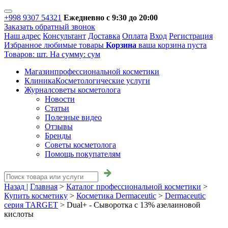
+998 9307 54321
Ежедневно с 9:30 до 20:00
Заказать обратный звонок
Наш адрес
Консультант
Доставка
Оплата
Вход
Регистрация
Избранное
любимые товары
Корзина
ваша корзина пуста
Товаров:
шт.
На сумму:
сум
Магазин
профессиональной косметики
Клиника
Косметологические услуги
Журнал
советы косметолога
Новости
Статьи
Полезные видео
Отзывы
Бренды
Советы косметолога
Помощь покупателям
Назад |
Главная
>
Каталог профессиональной косметики
>
Купить косметику
>
Косметика Dermaceutic
>
Dermaceutic
серия TARGET
>
Dual+ - Сыворотка с 13% азелаиновой
кислоты