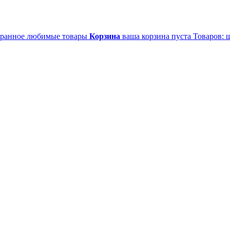
ранное
любимые товары
Корзина
ваша корзина пуста
Товаров:
ш