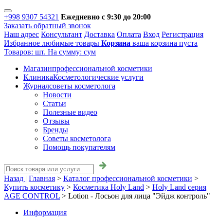
+998 9307 54321
Ежедневно с 9:30 до 20:00
Заказать обратный звонок
Наш адрес
Консультант
Доставка
Оплата
Вход
Регистрация
Избранное
любимые товары
Корзина
ваша корзина пуста
Товаров:
шт.
На сумму:
сум
Магазин
профессиональной косметики
Клиника
Косметологические услуги
Журнал
советы косметолога
Новости
Статьи
Полезные видео
Отзывы
Бренды
Советы косметолога
Помощь покупателям
Назад |
Главная
>
Каталог профессиональной косметики
>
Купить косметику
>
Косметика Holy Land
>
Holy Land серия
AGE CONTROL
>
Lotion - Лосьон для лица "Эйдж контроль"
Информация