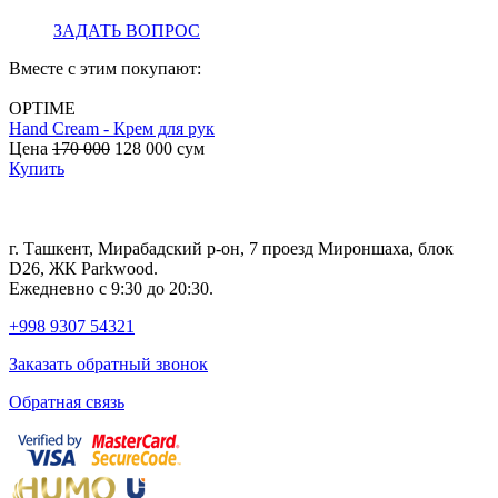
ЗАДАТЬ ВОПРОС
Вместе с этим покупают:
OPTIME
Hand Cream - Крем для рук
B
Цена
170 000
128 000
сум
с
Купить
г. Ташкент, Мирабадский р-он, 7 проезд Мироншаха, блок
D26, ЖК Раrkwood.
Ежедневно с 9:30 до 20:30.
+998 9307 54321
Заказать обратный звонок
Обратная связь