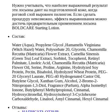
Нужно учитывать, что наиболее выраженный результат
эти лосьоны дают на подготовленной коже, когда
роговой слой выровнен пилингом. Если сделать
процедуру невозможно, эффекта выравнивания можно
достичь предварительным применением лосьона
BOLDCARE Starting Lotion.
Состав:
Water (Aqua), Propylene Glycol ,Hamamelis Virginiana
(Witch Hazel) Water, Polysorbate 20, Glycerin, Chamomilla
Recutita (Matricaria) Flower Extract, Camellia Sinensis
(Green Tea) Leaf Extract, Sorbitol, Tocopherol, Retinyl
Palmitate, Linoleic Acid, Chamomilla Recutita (Matricaria)
Flower Oil, Serine, Proline, Arginine, Hydrolyzed Soy
Protein, Pectin, Bisabolol, Hydrolyzed Wheat Protein, PEG-
20 Glyceryl Laurate, PEG-40 Hydrogenated Castor Oil,
Butylene Glycol, Xanthan Gum, Alcohol, 2-Bromo-2-
Nitropropan-1,3-Diol, Fragrance (Parfum), Alpha Isomethyl
Ionone, Butylphenyl Methylpropional, Cinnamal,
Hydroxycitronellal, Hydroxyisohexyl 3-Cyclohexene
Carboxaldehyde, Linalool, Amyl Cinnamal, Hexyl Cinnamal
Отзывы:
НАПИСАТЬ ОТЗЫВ