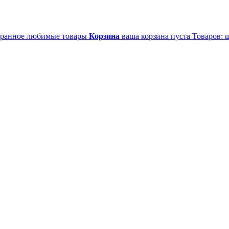
ранное
любимые товары
Корзина
ваша корзина пуста
Товаров:
ш