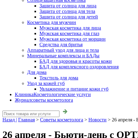
Солнцезащитная косметика
Защита от солнца для лица
Защита от солнца для тела
Защита от солнца для детей
Косметика для мужчин
Мужская косметика для лица
Мужская косметика для глаз
Мужская косметика от морщин
Средства для бритья
Аппаратный уход для лица и тела
Минеральные комплексы и БАДы
БАД для здоровья и красоты кожи
БАД для комплексного оздоровления
Для дома
Текстиль для дома
Уход за кожей губ
Увлажнение и питание кожи губ
Клиника
Косметологические услуги
Журнал
советы косметолога
Назад |
Главная
>
Советы косметолога
>
Новости
>
26 апреля -
26 апреля - Бьюти-день с OP