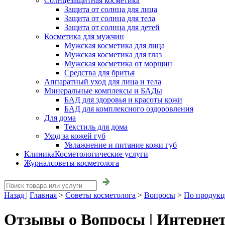
Солнцезащитная косметика
Защита от солнца для лица
Защита от солнца для тела
Защита от солнца для детей
Косметика для мужчин
Мужская косметика для лица
Мужская косметика для глаз
Мужская косметика от морщин
Средства для бритья
Аппаратный уход для лица и тела
Минеральные комплексы и БАДы
БАД для здоровья и красоты кожи
БАД для комплексного оздоровления
Для дома
Текстиль для дома
Уход за кожей губ
Увлажнение и питание кожи губ
Клиника
Косметологические услуги
Журнал
советы косметолога
Назад |
Главная
>
Советы косметолога
>
Вопросы
>
По продук
Отзывы о Вопросы | Интерне