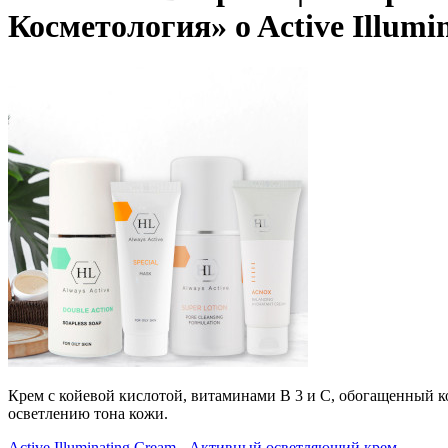
Косметология» o Active Illum
Крем с койевой кислотой, витаминами В 3 и С, обогащенный
осветлению тона кожи.
Active Illuminating Cream - Активный осветляющий крем