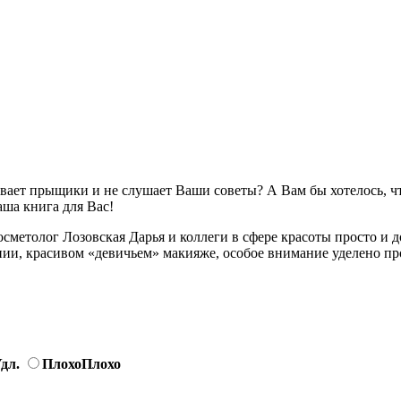
ивает прыщики и не слушает Ваши советы? А Вам бы хотелось, ч
аша книга для Вас!
сметолог Лозовская Дарья и коллеги в сфере красоты просто и д
нии, красивом «девичьем» макияже, особое внимание уделено п
дл.
Плохо
Плохо