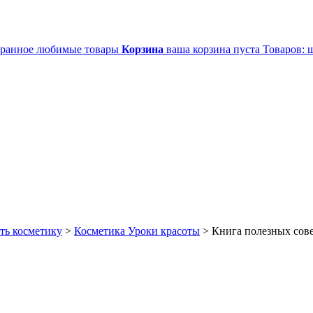
ранное
любимые товары
Корзина
ваша корзина пуста
Товаров:
ш
ть косметику
>
Косметика Уроки красоты
>
Книга полезных сове