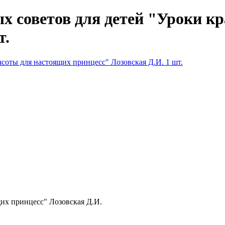
х советов для детей "Уроки к
т.
щих принцесс" Лозовская Д.И.