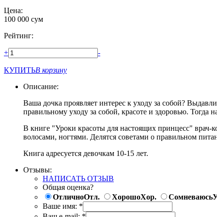
Цена:
100 000
сум
Рейтинг:
+
-
КУПИТЬ
В корзину
Описание:
Ваша дочка проявляет интерес к уходу за собой? Выдавл
правильному уходу за собой, красоте и здоровью. Тогда н
В книге "Уроки красоты для настоящих принцесс" врач-ко
волосами, ногтями. Делятся советами о правильном пита
Книга адресуется девочкам 10-15 лет.
Отзывы:
НАПИСАТЬ ОТЗЫВ
Общая оценка?
Отлично
Отл.
Хорошо
Хор.
Сомневаюсь
У
Ваше имя:
*
Ваш e-mail:
*