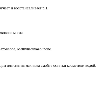
гчает и восстанавливает pH.
кового масла.
azolinone, Methylisothiazolinone.
ды для снятия макияжа смойте остатки косметики водой.