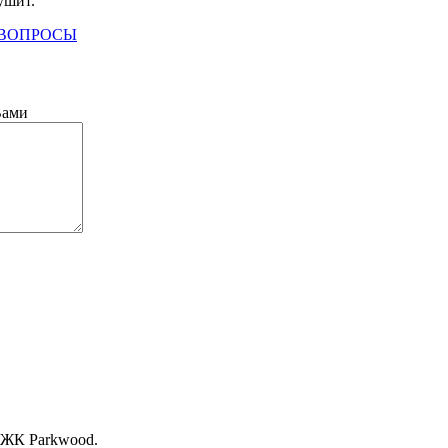
ушит.
 ВОПРОСЫ
Вами
, ЖК Раrkwood.