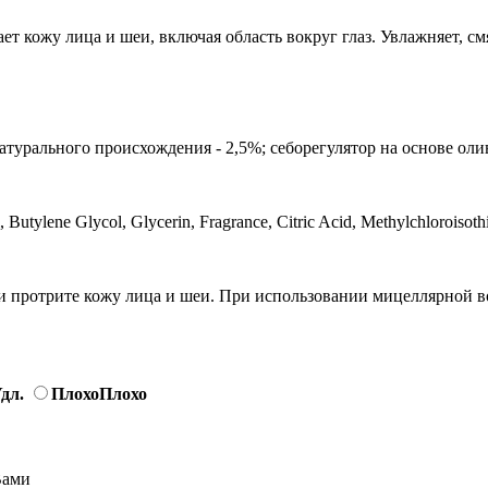
 кожу лица и шеи, включая область вокруг глаз. Увлажняет, смя
урального происхождения - 2,5%; себорегулятор на основе олив
Butylene Glycol, Glycerin, Fragrance, Citric Acid, Methylchloroisothi
и протрите кожу лица и шеи. При использовании мицеллярной во
дл.
Плохо
Плохо
Вами