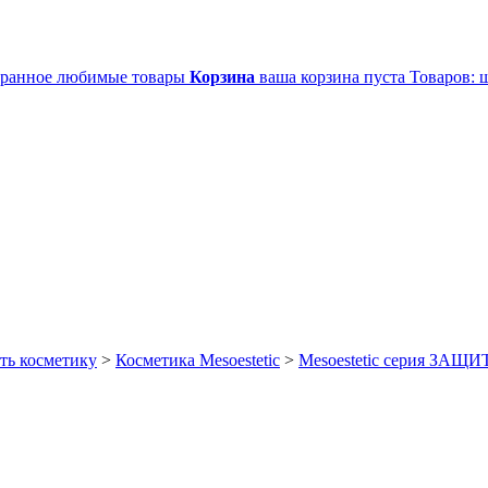
ранное
любимые товары
Корзина
ваша корзина пуста
Товаров:
ш
ть косметику
>
Косметика Mesoestetic
>
Mesoestetic серия ЗА