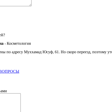
ей?
на
- Косметология
ны по адресу Муххамад Юсуф, 61. Но скоро переезд, поэтому ут
 ВОПРОСЫ
Вами