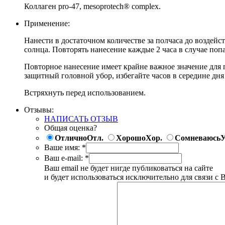
Коллаген pro-47, mesoprotech® complex.
Применение:
Нанести в достаточном количестве за полчаса до воздей
солнца. Повторять нанесение каждые 2 часа в случае по
Повторное нанесение имеет крайне важное значение для 
защитный головной убор, избегайте часов в середине дня 
Встряхнуть перед использованием.
Отзывы:
НАПИСАТЬ ОТЗЫВ
Общая оценка?
Отлично
Отл.
Хорошо
Хор.
Сомневаюсь
У
Ваше имя:
*
Ваш e-mail:
*
Ваш email не будет нигде публиковаться на сайте
и будет использоваться исключительно для связи с 