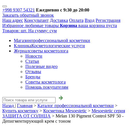
+998 9307 54321
Ежедневно с 9:30 до 20:00
Заказать обратный звонок
Наш адрес
Консультант
Доставка
Оплата
Вход
Регистрация
Избранное
любимые товары
Корзина
ваша корзина пуста
Товаров:
шт.
На сумму:
сум
Магазин
профессиональной косметики
Клиника
Косметологические услуги
Журнал
советы косметолога
Новости
Статьи
Полезные видео
Отзывы
Бренды
Советы косметолога
Помощь покупателям
Назад |
Главная
>
Каталог профессиональной косметики
>
Купить косметику
>
Косметика Mesoestetic
>
Mesoestetic серия
ЗАЩИТА ОТ СОЛНЦА
>
Melan 130 Pigment Control SPF 50 -
Депигментирующий крем с тоном