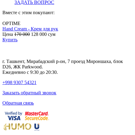
ЗАДАТЬ ВОПРОС
Вместе с этим покупают:
OPTIME
Hand Cream - Крем для рук
B
Цена
170 000
128 000
сум
с
Купить
г. Ташкент, Мирабадский р-он, 7 проезд Мироншаха, блок
D26, ЖК Раrkwood.
Ежедневно с 9:30 до 20:30.
+998 9307 54321
Заказать обратный звонок
Обратная связь