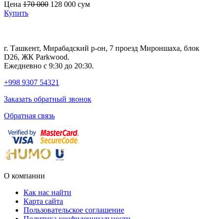
Цена
170 000
128 000
сум
с
Купить
г. Ташкент, Мирабадский р-он, 7 проезд Мироншаха, блок
D26, ЖК Раrkwood.
Ежедневно с 9:30 до 20:30.
+998 9307 54321
Заказать обратный звонок
Обратная связь
О компании
Как нас найти
Карта сайта
Пользовательское соглашение
Политика конфиденциальности