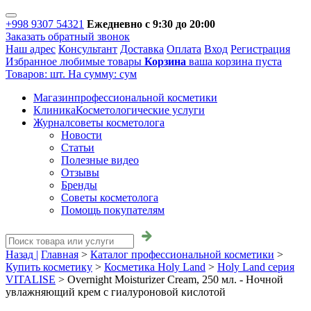
+998 9307 54321
Ежедневно с 9:30 до 20:00
Заказать обратный звонок
Наш адрес
Консультант
Доставка
Оплата
Вход
Регистрация
Избранное
любимые товары
Корзина
ваша корзина пуста
Товаров:
шт.
На сумму:
сум
Магазин
профессиональной косметики
Клиника
Косметологические услуги
Журнал
советы косметолога
Новости
Статьи
Полезные видео
Отзывы
Бренды
Советы косметолога
Помощь покупателям
Назад |
Главная
>
Каталог профессиональной косметики
>
Купить косметику
>
Косметика Holy Land
>
Holy Land серия
VITALISE
>
Overnight Moisturizer Cream, 250 мл. - Ночной
увлажняющий крем с гиалуроновой кислотой