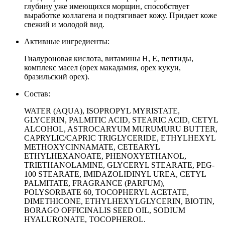
глубину уже имеющихся морщин, способствует
выработке коллагена и подтягивает кожу. Придает коже
свежий и молодой вид.
Активные ингредиенты:
Гиалуроновая кислота, витамины H, E, пептиды,
комплекс масел (орех макадамия, орех кукуи,
бразильский орех).
Состав:
WATER (AQUA), ISOPROPYL MYRISTATE,
GLYCERIN, PALMITIC ACID, STEARIC ACID, CETYL
ALCOHOL, ASTROCARYUM MURUMURU BUTTER,
CAPRYLIC/CAPRIC TRIGLYCERIDE, ETHYLHEXYL
METHOXYCINNAMATE, CETEARYL
ETHYLHEXANOATE, PHENOXYETHANOL,
TRIETHANOLAMINE, GLYCERYL STEARATE, PEG-
100 STEARATE, IMIDAZOLIDINYL UREA, CETYL
PALMITATE, FRAGRANCE (PARFUM),
POLYSORBATE 60, TOCOPHERYL ACETATE,
DIMETHICONE, ETHYLHEXYLGLYCERIN, BIOTIN,
BORAGO OFFICINALIS SEED OIL, SODIUM
HYALURONATE, TOCOPHEROL.