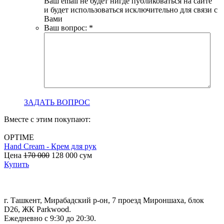
Ваш email не будет нигде публиковаться на сайте
и будет использоваться исключительно для связи с
Вами
Ваш вопрос:
*
ЗАДАТЬ ВОПРОС
Вместе с этим покупают:
OPTIME
Hand Cream - Крем для рук
B
Цена
170 000
128 000
сум
с
Купить
г. Ташкент, Мирабадский р-он, 7 проезд Мироншаха, блок
D26, ЖК Раrkwood.
Ежедневно с 9:30 до 20:30.