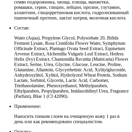
семян подорожника, хвоща, плюща, манжетки,
ромашки, серин, глицин, лейцин, пролин, глутамин,
аллантоин, глицирретиновая кислота, гидролизованный
пшеничный протеин, лактат натрия, молочная кислота
Состав:
Water (Aqua), Propylene Glycol, Polysorbate 20, Bifida
Ferment Lysate, Rosa Centifolia Flower Water, Symphytum
Officinale Extract, Plantago Ovata Seed Extract, Equisetum
Arvense Extract, Alchemilla Vulgaris Leaf Extract, Hedera
Helix (Ivy) Extract, Chamomilla Recutita (Matricaria) Flower
Extract, Serine, Urea, Glycine, Glucose, Leucine, Proline,
Glutamine, Allantoin, Glycyrrhetinic Acid, Xylitylglucoside,
Anhydroxylitol, Xylitol, Hydrolyzed Wheat Protein, Sodium
Lactate, Sorbitol, Glycerin, Lactic Acid, Carbomer,
Triethanolamine, Phenoxyethanol, Methylparaben,
Ethylparaben, Propylparaben, Imidazolidinyl Urea, Fragrance
(Parfum), Blue 1 (CI 42090).
Применение:
Наносить тонким слоем на очищенную кожу 1 раз в
день или как рекомендовано специалистом.
Отзывы: