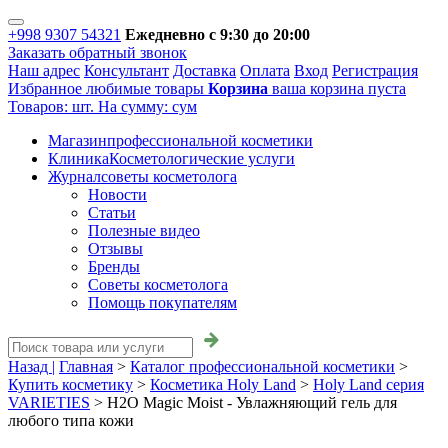
+998 9307 54321
Ежедневно с 9:30 до 20:00
Заказать обратный звонок
Наш адрес
Консультант
Доставка
Оплата
Вход
Регистрация
Избранное
любимые товары
Корзина
ваша корзина пуста
Товаров:
шт.
На сумму:
сум
Магазин
профессиональной косметики
Клиника
Косметологические услуги
Журнал
советы косметолога
Новости
Статьи
Полезные видео
Отзывы
Бренды
Советы косметолога
Помощь покупателям
Назад |
Главная
>
Каталог профессиональной косметики
>
Купить косметику
>
Косметика Holy Land
>
Holy Land серия
VARIETIES
>
H2O Magic Moist - Увлажняющий гель для
любого типа кожи