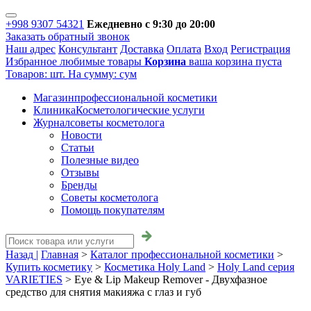
+998 9307 54321
Ежедневно с 9:30 до 20:00
Заказать обратный звонок
Наш адрес
Консультант
Доставка
Оплата
Вход
Регистрация
Избранное
любимые товары
Корзина
ваша корзина пуста
Товаров:
шт.
На сумму:
сум
Магазин
профессиональной косметики
Клиника
Косметологические услуги
Журнал
советы косметолога
Новости
Статьи
Полезные видео
Отзывы
Бренды
Советы косметолога
Помощь покупателям
Назад |
Главная
>
Каталог профессиональной косметики
>
Купить косметику
>
Косметика Holy Land
>
Holy Land серия
VARIETIES
>
Eye & Lip Makeup Remover - Двухфазное
средство для снятия макияжа с глаз и губ