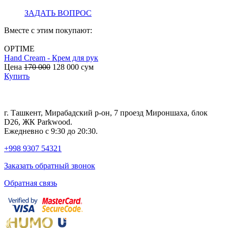
ЗАДАТЬ ВОПРОС
Вместе с этим покупают:
OPTIME
Hand Cream - Крем для рук
B
Цена
170 000
128 000
сум
с
Купить
г. Ташкент, Мирабадский р-он, 7 проезд Мироншаха, блок
D26, ЖК Раrkwood.
Ежедневно с 9:30 до 20:30.
+998 9307 54321
Заказать обратный звонок
Обратная связь