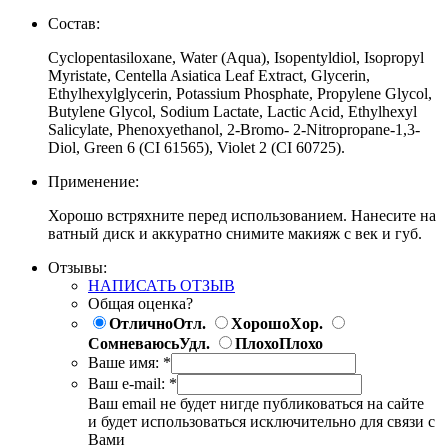
Состав:
Cyclopentasiloxane, Water (Aqua), Isopentyldiol, Isopropyl
Myristate, Centella Asiatica Leaf Extract, Glycerin,
Ethylhexylglycerin, Potassium Phosphate, Propylene Glycol,
Butylene Glycol, Sodium Lactate, Lactic Acid, Ethylhexyl
Salicylate, Phenoxyethanol, 2-Bromo- 2-Nitropropane-1,3-
Diol, Green 6 (CI 61565), Violet 2 (CI 60725).
Применение:
Хорошо встряхните перед использованием. Нанесите на
ватный диск и аккуратно снимите макияж с век и губ.
Отзывы:
НАПИСАТЬ ОТЗЫВ
Общая оценка?
Отлично
Отл.
Хорошо
Хор.
Сомневаюсь
Удл.
Плохо
Плохо
Ваше имя:
*
Ваш e-mail:
*
Ваш email не будет нигде публиковаться на сайте
и будет использоваться исключительно для связи с
Вами