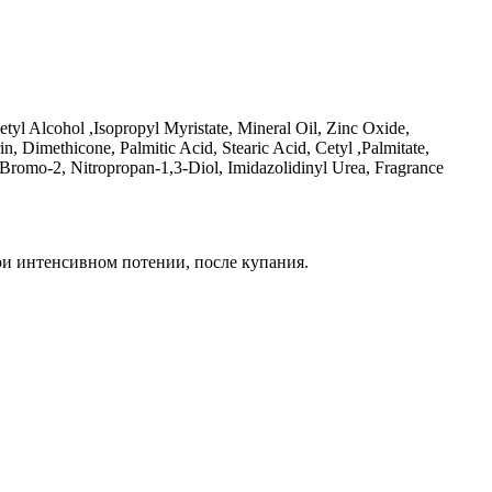
yl Alcohol ,Isopropyl Myristate, Mineral Oil, Zinc Oxide,
 Dimethicone, Palmitic Acid, Stearic Acid, Cetyl ,Palmitate,
Bromo-2, Nitropropan-1,3-Diol, Imidazolidinyl Urea, Fragrance
ри интенсивном потении, после купания.