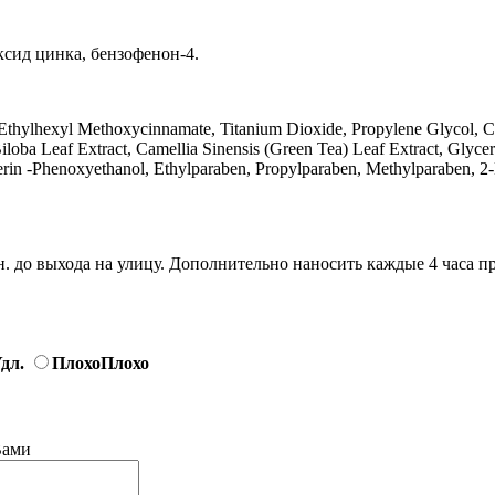
ксид цинка, бензофенон-4.
thylhexyl Methoxycinnamate, Titanium Dioxide, Propylene Glycol, Cet
a Leaf Extract, Camellia Sinensis (Green Tea) Leaf Extract, Glycerin,
erin -Phenoxyethanol, Ethylparaben, Propylparaben, Methylparaben, 2-
н. до выхода на улицу. Дополнительно наносить каждые 4 часа п
дл.
Плохо
Плохо
Вами