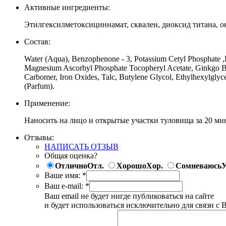
Активные ингредиенты:
Этилгексилметоксициннамат, сквален, диоксид титана, о
Состав:
Water (Aqua), Benzophenone - 3, Potassium Cetyl Phosphate ,E
Magnesium Ascorbyl Phosphate Tocopheryl Acetate, Ginkgo Bilob
Carbomer, Iron Oxides, Talc, Butylene Glycol, Ethylhexylglyc
(Parfum).
Применение:
Наносить на лицо и открытые участки туловища за 20 ми
Отзывы:
НАПИСАТЬ ОТЗЫВ
Общая оценка?
Отлично
Отл.
Хорошо
Хор.
Сомневаюсь
У
Ваше имя:
*
Ваш e-mail:
*
Ваш email не будет нигде публиковаться на сайте
и будет использоваться исключительно для связи с 