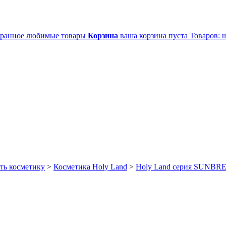
ранное
любимые товары
Корзина
ваша корзина пуста
Товаров:
ш
ть косметику
>
Косметика Holy Land
>
Holy Land серия SUNBR