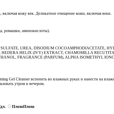
, включая кожу век. Деликатное очищение кожи, включая веки.
, ромашки, аминокислоты).
L SULFATE, UREA, DISODIUM COCOAMPHODIACETATE, 
 HEDERA HELIX (IVY) EXTRACT, CHAMOMILLA RECUTITA
ANOL, FRAGRANCE (PARFUM), ALPHA ISOMETHYL IONONE, 
g Gel Cleanser вспенить во влажных руках и нанести на влаж
ьзовать утром и вечером.
дл.
Плохо
Плохо