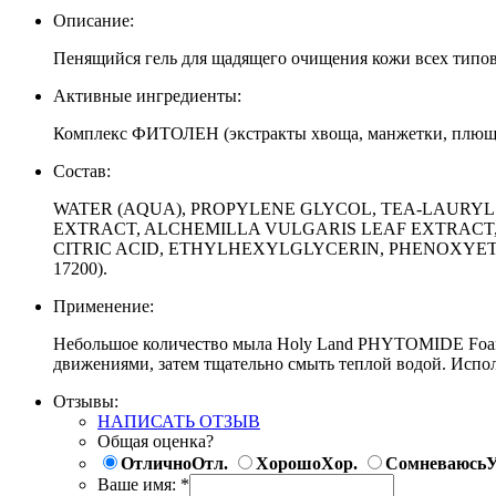
Описание:
Пенящийся гель для щадящего очищения кожи всех типов
Активные ингредиенты:
Комплекс ФИТОЛЕН (экстракты хвоща, манжетки, плюща
Состав:
WATER (AQUA), PROPYLENE GLYCOL, TEA-LAURY
EXTRACT, ALCHEMILLA VULGARIS LEAF EXTRACT,
CITRIC ACID, ETHYLHEXYLGLYCERIN, PHENOXYETH
17200).
Применение:
Небольшое количество мыла Holy Land PHYTOMIDE Foamin
движениями, затем тщательно смыть теплой водой. Испол
Отзывы:
НАПИСАТЬ ОТЗЫВ
Общая оценка?
Отлично
Отл.
Хорошо
Хор.
Сомневаюсь
У
Ваше имя:
*