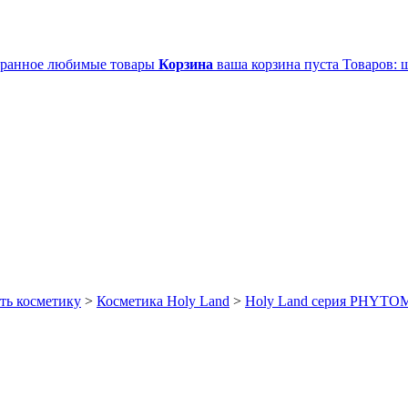
ранное
любимые товары
Корзина
ваша корзина пуста
Товаров:
ш
ть косметику
>
Косметика Holy Land
>
Holy Land серия PHYTO