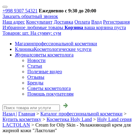
+998 9307 54321
Ежедневно с 9:30 до 20:00
Заказать обратный звонок
Наш адрес
Консультант
Доставка
Оплата
Вход
Регистрация
Избранное
любимые товары
Корзина
ваша корзина пуста
Товаров:
шт.
На сумму:
сум
Магазин
профессиональной косметики
Клиника
Косметологические услуги
Журнал
советы косметолога
Новости
Статьи
Полезные видео
Отзывы
Бренды
Советы косметолога
Помощь покупателям
Назад |
Главная
>
Каталог профессиональной косметики
>
Купить косметику
>
Косметика Holy Land
>
Holy Land серия
LACTOLAN
>
Cream for Oily Skin - Увлажняющий крем для
жирной кожи "Лактолан"