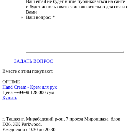
Ваш email не будет нигде публиковаться на сайте
и будет использоваться исключительно для связи с
Вами
Ваш вопрос:
*
ЗАДАТЬ ВОПРОС
Вместе с этим покупают:
OPTIME
Hand Cream - Крем для рук
B
Цена
170 000
128 000
сум
с
Купить
г. Ташкент, Мирабадский р-он, 7 проезд Мироншаха, блок
D26, ЖК Раrkwood.
Ежедневно с 9:30 до 20:30.