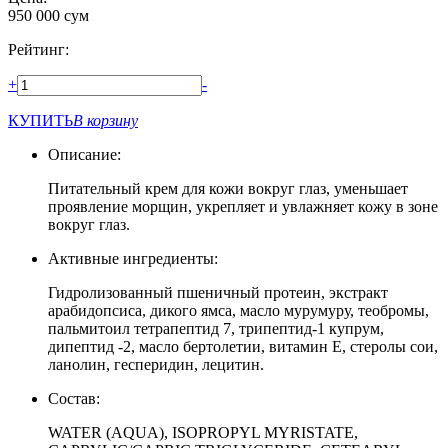
950 000
сум
Рейтинг:
+
-
КУПИТЬ
В корзину
Описание:
Питательный крем для кожи вокруг глаз, уменьшает
проявление морщин, укрепляет и увлажняет кожу в зоне
вокруг глаз.
Активные ингредиенты:
Гидролизованный пшеничный протеин, экстракт
арабидопсиса, дикого ямса, масло мурумуру, теобромы,
пальмитоил тетрапептид 7, трипептид-1 купрум,
дипептид -2, масло бертолетии, витамин Е, стеролы сои,
ланолин, гесперидин, лецитин.
Состав:
WATER (AQUA), ISOPROPYL MYRISTATE,