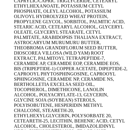
CAPRYLIC/CAPRIC TRIGLYCERIDE, CETEARYL
ETHYLHEXANOATE, POTASSIUM CETYL
PHOSPHATE, OLEYL ALCOHOL, POTASSIUM
OLIVOYL HYDROLYZED WHEAT PROTEIN,
PROPYLENE GLYCOL, SORBITOL, PALMITIC ACID,
STEARIC ACID, CETEARYL ALCOHOL, GLYCERYL
OLEATE, GLYCERYL STEARATE, CETYL
PALMITATE, ARABIDOPSIS THALIANA EXTRACT,
ASTROCARYUM MURUMURU BUTTER,
THEOBROMA GRANDIFLORUM SEED BUTTER,
DIOSCOREA VILLOSA (WILD YAM) ROOT
EXTRACT, PALMITOYL TETRAPEPTIDE-7,
CERAMIDE AP, CERAMIDE EOP, CERAMIDE EOS,
BIS (TRIPEPTIDE-1) COPPER ACETATE, DIPEPTIDE-2,
CAPROOYL PHYTOSPHINGOSINE, CAPROOYL
SPHINGOSINE, CERAMIDE NP, CERAMIDE NS,
BERTHOLLETIA EXCELSA SEED OIL,
TOCOPHEROL, DIMETHICONE, LANOLIN
ALCOHOL, POLYACRYLATE-13, GLYCERIN,
GLYCINE SOJA (SOYBEAN) STEROLS,
POLYISOBUTENE, HESPERIDIN METHYL
CHALCONE, STEARETH-20,
ETHYLHEXYLGLYCERIN, POLYSORBATE 20,
CETEARETH-25, LECITHIN, BEHENIC ACID, CETYL
ALCOHOL, CHOLESTEROL, IMIDAZOLIDINYL