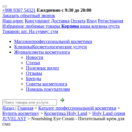
+998 9307 54321
Ежедневно с 9:30 до 20:00
Заказать обратный звонок
Наш адрес
Консультант
Доставка
Оплата
Вход
Регистрация
Избранное
любимые товары
Корзина
ваша корзина пуста
Товаров:
шт.
На сумму:
сум
Магазин
профессиональной косметики
Клиника
Косметологические услуги
Журнал
советы косметолога
Новости
Статьи
Полезные видео
Отзывы
Бренды
Советы косметолога
Помощь покупателям
Назад |
Главная
>
Каталог профессиональной косметики
>
Купить косметику
>
Косметика Holy Land
>
Holy Land серия
JUVELAST
>
Nourishing Eye Cream - Питательный крем для
глаз