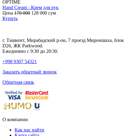
OPTIME
Hand Cream - Крем для рук
B
Цена
170 000
128 000
сум
с
Купить
г. Ташкент, Мирабадский р-он, 7 проезд Мироншаха, блок
D26, ЖК Раrkwood.
Ежедневно с 9:30 до 20:30.
+998 9307 54321
Заказать обратный звонок
Обратная связь
О компании
Как нас найти
Карта сайта