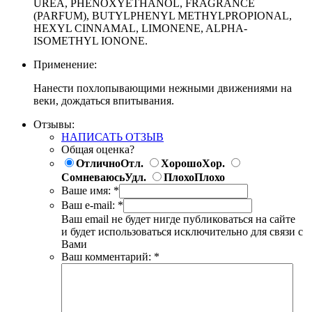
UREA, PHENOXYETHANOL, FRAGRANCE
(PARFUM), BUTYLPHENYL METHYLPROPIONAL,
HEXYL CINNAMAL, LIMONENE, ALPHA-
ISOMETHYL IONONE.
Применение:
Нанести похлопывающими нежными движениями на
веки, дождаться впитывания.
Отзывы:
НАПИСАТЬ ОТЗЫВ
Общая оценка?
Отлично
Отл.
Хорошо
Хор.
Сомневаюсь
Удл.
Плохо
Плохо
Ваше имя:
*
Ваш e-mail:
*
Ваш email не будет нигде публиковаться на сайте
и будет использоваться исключительно для связи с
Вами
Ваш комментарий:
*