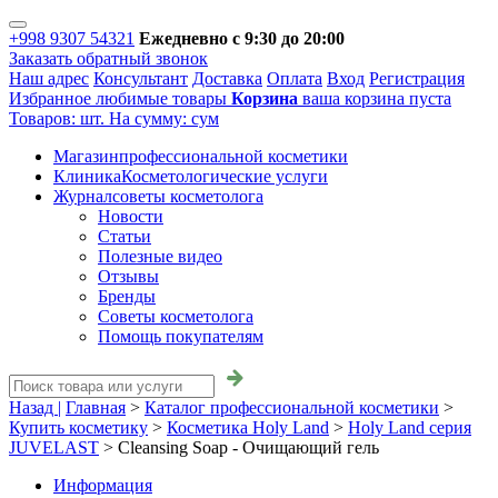
+998 9307 54321
Ежедневно с 9:30 до 20:00
Заказать обратный звонок
Наш адрес
Консультант
Доставка
Оплата
Вход
Регистрация
Избранное
любимые товары
Корзина
ваша корзина пуста
Товаров:
шт.
На сумму:
сум
Магазин
профессиональной косметики
Клиника
Косметологические услуги
Журнал
советы косметолога
Новости
Статьи
Полезные видео
Отзывы
Бренды
Советы косметолога
Помощь покупателям
Назад |
Главная
>
Каталог профессиональной косметики
>
Купить косметику
>
Косметика Holy Land
>
Holy Land серия
JUVELAST
>
Cleansing Soap - Очищающий гель
Информация