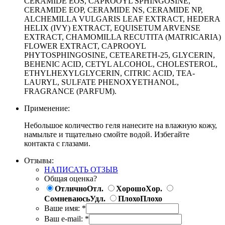
CERAMIDE EOS, CAPROOYL SPHINGOSINE,
CERAMIDE EOP, CERAMIDE NS, CERAMIDE NP,
ALCHEMILLA VULGARIS LEAF EXTRACT, HEDERA
HELIX (IVY) EXTRACT, EQUISETUM ARVENSE
EXTRACT, CHAMOMILLA RECUTITA (MATRICARIA)
FLOWER EXTRACT, CAPROOYL
PHYTOSPHINGOSINE, CETEARETH-25, GLYCERIN,
BEHENIC ACID, CETYL ALCOHOL, CHOLESTEROL,
ETHYLHEXYLGLYCERIN, CITRIC ACID, TEA-
LAURYL, SULFATE PHENOXYETHANOL,
FRAGRANCE (PARFUM).
Применение:
Небольшое количество геля нанесите на влажную кожу,
намыльте и тщательно смойте водой. Избегайте
контакта с глазами.
Отзывы:
НАПИСАТЬ ОТЗЫВ
Общая оценка?
Отлично
Отл.
Хорошо
Хор.
Сомневаюсь
Удл.
Плохо
Плохо
Ваше имя:
*
Ваш e-mail:
*