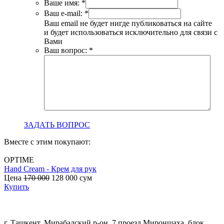
Ваше имя:
*
Ваш e-mail:
*
Ваш email не будет нигде публиковаться на сайте
и будет использоваться исключительно для связи с
Вами
Ваш вопрос:
*
ЗАДАТЬ ВОПРОС
Вместе с этим покупают:
OPTIME
Hand Cream - Крем для рук
B
Цена
170 000
128 000
сум
с
Купить
г. Ташкент, Мирабадский р-он, 7 проезд Мироншаха, блок