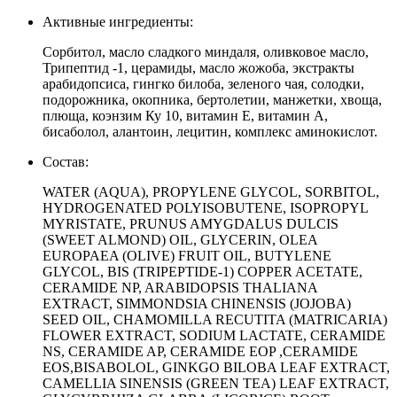
Активные ингредиенты:
Сорбитол, масло сладкого миндаля, оливковое масло,
Трипептид -1, церамиды, масло жожоба, экстракты
арабидопсиса, гингко билоба, зеленого чая, солодки,
подорожника, окопника, бертолетии, манжетки, хвоща,
плюща, коэнзим Ку 10, витамин Е, витамин А,
бисаболол, алантоин, лецитин, комплекс аминокислот.
Состав:
WATER (AQUA), PROPYLENE GLYCOL, SORBITOL,
HYDROGENATED POLYISOBUTENE, ISOPROPYL
MYRISTATE, PRUNUS AMYGDALUS DULCIS
(SWEET ALMOND) OIL, GLYCERIN, OLEA
EUROPAEA (OLIVE) FRUIT OIL, BUTYLENE
GLYCOL, BIS (TRIPEPTIDE-1) COPPER ACETATE,
CERAMIDE NP, ARABIDOPSIS THALIANA
EXTRACT, SIMMONDSIA CHINENSIS (JOJOBA)
SEED OIL, CHAMOMILLA RECUTITA (MATRICARIA)
FLOWER EXTRACT, SODIUM LACTATE, CERAMIDE
NS, CERAMIDE AP, CERAMIDE EOP ,CERAMIDE
EOS,BISABOLOL, GINKGO BILOBA LEAF EXTRACT,
CAMELLIA SINENSIS (GREEN TEA) LEAF EXTRACT,