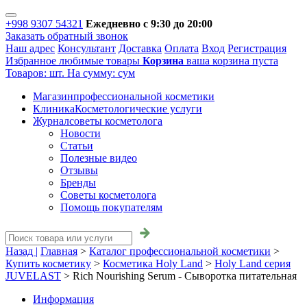
+998 9307 54321
Ежедневно с 9:30 до 20:00
Заказать обратный звонок
Наш адрес
Консультант
Доставка
Оплата
Вход
Регистрация
Избранное
любимые товары
Корзина
ваша корзина пуста
Товаров:
шт.
На сумму:
сум
Магазин
профессиональной косметики
Клиника
Косметологические услуги
Журнал
советы косметолога
Новости
Статьи
Полезные видео
Отзывы
Бренды
Советы косметолога
Помощь покупателям
Назад |
Главная
>
Каталог профессиональной косметики
>
Купить косметику
>
Косметика Holy Land
>
Holy Land серия
JUVELAST
>
Rich Nourishing Serum - Сыворотка питательная
Информация