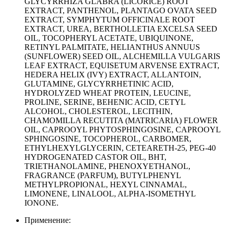
GLYCYRRHIZA GLABRA (LICORICE) ROOT
EXTRACT, PANTHENOL, PLANTAGO OVATA SEED
EXTRACT, SYMPHYTUM OFFICINALE ROOT
EXTRACT, UREA, BERTHOLLETIA EXCELSA SEED
OIL, TOCOPHERYL ACETATE, UBIQUINONE,
RETINYL PALMITATE, HELIANTHUS ANNUUS
(SUNFLOWER) SEED OIL, ALCHEMILLA VULGARIS
LEAF EXTRACT, EQUISETUM ARVENSE EXTRACT,
HEDERA HELIX (IVY) EXTRACT, ALLANTOIN,
GLUTAMINE, GLYCYRRHETINIC ACID,
HYDROLYZED WHEAT PROTEIN, LEUCINE,
PROLINE, SERINE, BEHENIC ACID, CETYL
ALCOHOL, CHOLESTEROL, LECITHIN,
CHAMOMILLA RECUTITA (MATRICARIA) FLOWER
OIL, CAPROOYL PHYTOSPHINGOSINE, CAPROOYL
SPHINGOSINE, TOCOPHEROL, CARBOMER,
ETHYLHEXYLGLYCERIN, CETEARETH-25, PEG-40
HYDROGENATED CASTOR OIL, BHT,
TRIETHANOLAMINE, PHENOXYETHANOL,
FRAGRANCE (PARFUM), BUTYLPHENYL
METHYLPROPIONAL, HEXYL CINNAMAL,
LIMONENE, LINALOOL, ALPHA-ISOMETHYL
IONONE.
Применение: