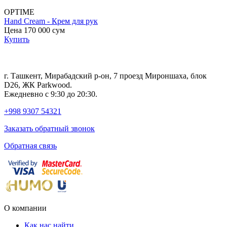
OPTIME
Hand Cream - Крем для рук
B
Цена 170 000
сум
с
Купить
Ц
г. Ташкент, Мирабадский р-он, 7 проезд Мироншаха, блок
D26, ЖК Раrkwood.
Ежедневно с 9:30 до 20:30.
+998 9307 54321
Заказать обратный звонок
Обратная связь
О компании
Как нас найти