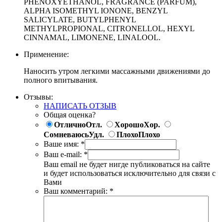
PHENOXYETHANOL, FRAGRANCE (PARFUM),
ALPHA ISOMETHYL IONONE, BENZYL
SALICYLATE, BUTYLPHENYL
METHYLPROPIONAL, CITRONELLOL, HEXYL
CINNAMAL, LIMONENE, LINALOOL.
Применение:
Наносить утром легкими массажными движениями до
полного впитывания.
Отзывы:
НАПИСАТЬ ОТЗЫВ
Общая оценка?
Отлично
Отл.
Хорошо
Хор.
Сомневаюсь
Удл.
Плохо
Плохо
Ваше имя:
*
Ваш e-mail:
*
Ваш email не будет нигде публиковаться на сайте
и будет использоваться исключительно для связи с
Вами
Ваш комментарий:
*