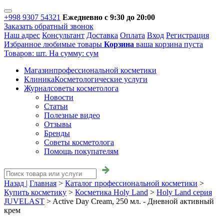
+998 9307 54321
Ежедневно с 9:30 до 20:00
Заказать обратный звонок
Наш адрес
Консультант
Доставка
Оплата
Вход
Регистрация
Избранное
любимые товары
Корзина
ваша корзина пуста
Товаров:
шт.
На сумму:
сум
Магазин
профессиональной косметики
Клиника
Косметологические услуги
Журнал
советы косметолога
Новости
Статьи
Полезные видео
Отзывы
Бренды
Советы косметолога
Помощь покупателям
Назад |
Главная
>
Каталог профессиональной косметики
>
Купить косметику
>
Косметика Holy Land
>
Holy Land серия
JUVELAST
>
Active Day Cream, 250 мл. - Дневной активный
крем