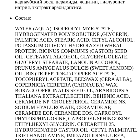
карнаубский воск, церамиды, лецитин, гиалуронат
натрия, экстракт арабидопсиса.
Состав:
WATER (AQUA), ISOPROPYL MYRISTATE ,
HYDROGENATED POLYISOBUTENE ,GLYCERIN,
PALMITIC ACID, STEARIC ACID, CETYL ALCOHOL,
POTASSIUM OLIVOYL HYDROLYZED WHEAT
PROTEIN, RICINUS COMMUNIS (CASTOR) SEED
OIL, CETEARYL ALCOHOL, GLYCERYL OLEATE,
GLYCERYL STEARATE, LANOLIN ALCOHOL,
PRUNUS AMYGDALUS DULCIS (SWEET ALMOND)
OIL, BIS (TRIPEPTIDE-1) COPPER ACETATE,
TOCOPHERYL ACETATE, BEESWAX (CERA ALBA),
COPERNICIA CERIFERA (CARNAUBA) WAX,
BORAGO OFFICINALIS SEED OIL, ARABIDOPSIS
THALIANA EXTRACT,LECITHIN, BEHENIC ACID,
CERAMIDE NP ,CHOLESTEROL, CERAMIDE NS,
SODIUM HYALURONATE, CERAMIDE AP,
CERAMIDE EOP, CERAMIDE EOS, CAPROOYL
PHYTOSPHINGOSINE, CAPROOYL SPHINGOSINE,
ETHYLHEXYLGLYCERIN, CETEARETH-25,
HYDROGENATED CASTOR OIL, CETYL PALMITATE,
TRIETHANOLAMINE, IMIDAZOLIDINYL UREA,