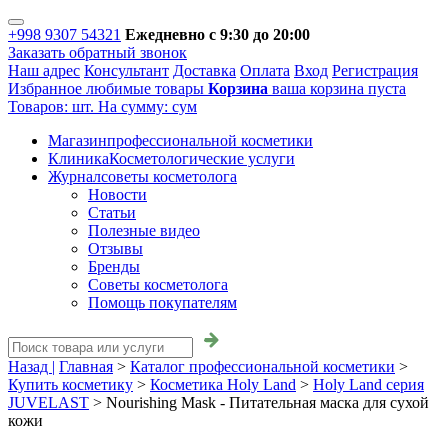
+998 9307 54321
Ежедневно с 9:30 до 20:00
Заказать обратный звонок
Наш адрес
Консультант
Доставка
Оплата
Вход
Регистрация
Избранное
любимые товары
Корзина
ваша корзина пуста
Товаров:
шт.
На сумму:
сум
Магазин
профессиональной косметики
Клиника
Косметологические услуги
Журнал
советы косметолога
Новости
Статьи
Полезные видео
Отзывы
Бренды
Советы косметолога
Помощь покупателям
Назад |
Главная
>
Каталог профессиональной косметики
>
Купить косметику
>
Косметика Holy Land
>
Holy Land серия
JUVELAST
>
Nourishing Mask - Питательная маска для сухой
кожи