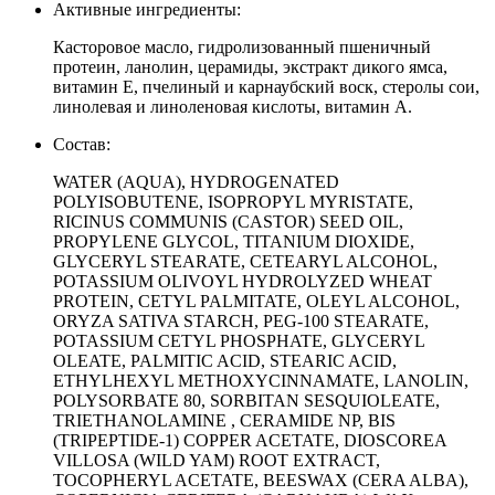
Активные ингредиенты:
Касторовое масло, гидролизованный пшеничный
протеин, ланолин, церамиды, экстракт дикого ямса,
витамин Е, пчелиный и карнаубский воск, стеролы сои,
линолевая и линоленовая кислоты, витамин А.
Состав:
WATER (AQUA), HYDROGENATED
POLYISOBUTENE, ISOPROPYL MYRISTATE,
RICINUS COMMUNIS (CASTOR) SEED OIL,
PROPYLENE GLYCOL, TITANIUM DIOXIDE,
GLYCERYL STEARATE, CETEARYL ALCOHOL,
POTASSIUM OLIVOYL HYDROLYZED WHEAT
PROTEIN, CETYL PALMITATE, OLEYL ALCOHOL,
ORYZA SATIVA STARCH, PEG-100 STEARATE,
POTASSIUM CETYL PHOSPHATE, GLYCERYL
OLEATE, PALMITIC ACID, STEARIC ACID,
ETHYLHEXYL METHOXYCINNAMATE, LANOLIN,
POLYSORBATE 80, SORBITAN SESQUIOLEATE,
TRIETHANOLAMINE , CERAMIDE NP, BIS
(TRIPEPTIDE-1) COPPER ACETATE, DIOSCOREA
VILLOSA (WILD YAM) ROOT EXTRACT,
TOCOPHERYL ACETATE, BEESWAX (CERA ALBA),