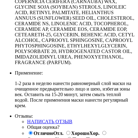
COPERNICIA CERIFERA (CARNAUBA) WAX,
GLYCINE SOJA (SOYBEAN) STEROLS, LINOLEIC
ACID, RETINYL PALMITATE, HELIANTHUS
ANNUUS (SUNFLOWER) SEED OIL, CHOLESTEROL,
CERAMIDE NS, LINOLENIC ACID, TOCOPHEROL,
CERAMIDE AP, CERAMIDE EOS, CERAMIDE EOP,
CETEARETH-25, GLYCERIN, BEHENIC ACID, CETYL
ALCOHOL, CAPROOYL SPHINGOSINE, CAPROOYL
PHYTOSPHINGOSINE, ETHYLHEXYLGLYCERIN,
POLYSORBATE 20, HYDROGENATED CASTOR OIL,
IMIDAZOLIDINYL UREA, PHENOXYETHANOL,
FRAGRANCE (PARFUM).
Применение:
1-2 раза в неделю нанести равномерный слой маски на
очищенное предварительно лицо и шею, избегая зоны
век. Оставить на 15-20 минут, затем смыть теплой
водой. После применения маски нанести регулярный
крем.
Отзывы:
НАПИСАТЬ ОТЗЫВ
Общая оценка?
Отлично
Отл.
Хорошо
Хор.