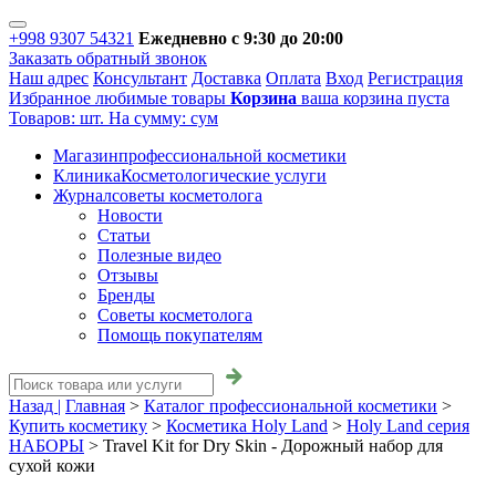
+998 9307 54321
Ежедневно с 9:30 до 20:00
Заказать обратный звонок
Наш адрес
Консультант
Доставка
Оплата
Вход
Регистрация
Избранное
любимые товары
Корзина
ваша корзина пуста
Товаров:
шт.
На сумму:
сум
Магазин
профессиональной косметики
Клиника
Косметологические услуги
Журнал
советы косметолога
Новости
Статьи
Полезные видео
Отзывы
Бренды
Советы косметолога
Помощь покупателям
Назад |
Главная
>
Каталог профессиональной косметики
>
Купить косметику
>
Косметика Holy Land
>
Holy Land серия
НАБОРЫ
>
Travel Kit for Dry Skin - Дорожный набор для
сухой кожи