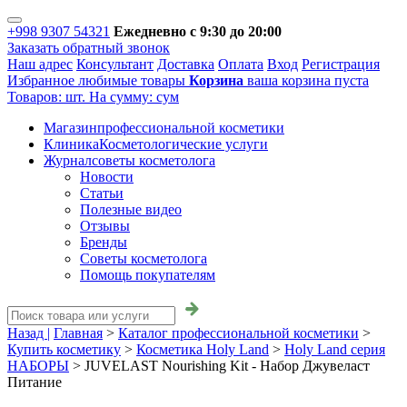
+998 9307 54321
Ежедневно с 9:30 до 20:00
Заказать обратный звонок
Наш адрес
Консультант
Доставка
Оплата
Вход
Регистрация
Избранное
любимые товары
Корзина
ваша корзина пуста
Товаров:
шт.
На сумму:
сум
Магазин
профессиональной косметики
Клиника
Косметологические услуги
Журнал
советы косметолога
Новости
Статьи
Полезные видео
Отзывы
Бренды
Советы косметолога
Помощь покупателям
Назад |
Главная
>
Каталог профессиональной косметики
>
Купить косметику
>
Косметика Holy Land
>
Holy Land серия
НАБОРЫ
>
JUVELAST Nourishing Kit - Набор Джувеласт
Питание