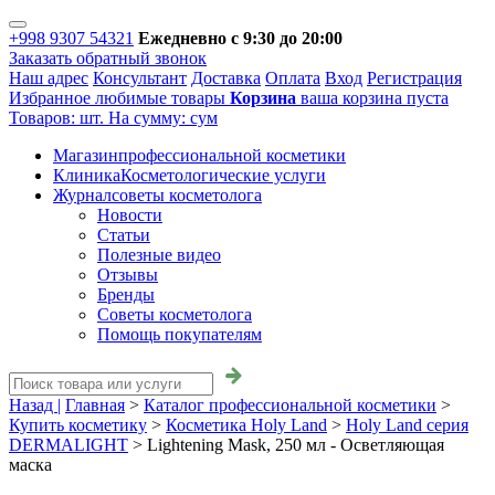
+998 9307 54321
Ежедневно с 9:30 до 20:00
Заказать обратный звонок
Наш адрес
Консультант
Доставка
Оплата
Вход
Регистрация
Избранное
любимые товары
Корзина
ваша корзина пуста
Товаров:
шт.
На сумму:
сум
Магазин
профессиональной косметики
Клиника
Косметологические услуги
Журнал
советы косметолога
Новости
Статьи
Полезные видео
Отзывы
Бренды
Советы косметолога
Помощь покупателям
Назад |
Главная
>
Каталог профессиональной косметики
>
Купить косметику
>
Косметика Holy Land
>
Holy Land серия
DERMALIGHT
>
Lightening Mask, 250 мл - Осветляющая
маска