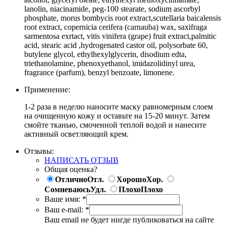
lanolin, niacinamide, peg-100 stearate, sodium ascorbyl
phosphate, morus bombycis root extract,scutellaria baicalensis
root extract, copernicia cerifera (carnauba) wax, saxifraga
sarmentosa exrtact, vitis vinifera (grape) fruit extract,palmitic
acid, stearic acid ,hydrogenated castor oil, polysorbate 60,
butylene glycol, ethylhexylglycerin, disodium edta,
triethanolamine, phenoxyethanol, imidazolidinyl urea,
fragrance (parfum), benzyl benzoate, limonene.
Применение:
1-2 раза в неделю наносите маску равномерным слоем
на очищенную кожу и оставьте на 15-20 минут. Затем
смойте тканью, смоченной теплой водой и нанесите
активный осветляющий крем.
Отзывы:
НАПИСАТЬ ОТЗЫВ
Общая оценка?
Отлично
Отл.
Хорошо
Хор.
Сомневаюсь
Удл.
Плохо
Плохо
Ваше имя:
*
Ваш e-mail:
*
Ваш email не будет нигде публиковаться на сайте