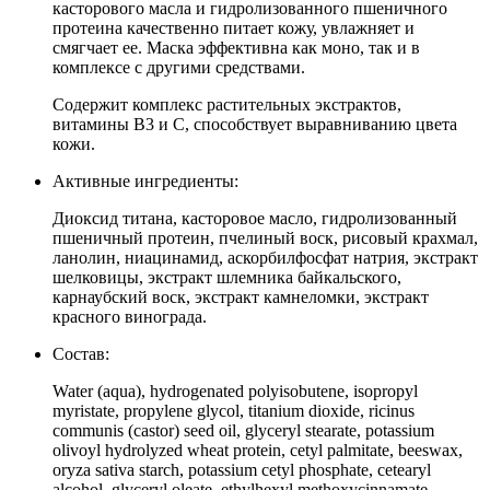
касторового масла и гидролизованного пшеничного
протеина качественно питает кожу, увлажняет и
смягчает ее. Маска эффективна как моно, так и в
комплексе с другими средствами.
Содержит комплекс растительных экстрактов,
витамины В3 и С, способствует выравниванию цвета
кожи.
Активные ингредиенты:
Диоксид титана, касторовое масло, гидролизованный
пшеничный протеин, пчелиный воск, рисовый крахмал,
ланолин, ниацинамид, аскорбилфосфат натрия, экстракт
шелковицы, экстракт шлемника байкальского,
карнаубский воск, экстракт камнеломки, экстракт
красного винограда.
Состав:
Water (aqua), hydrogenated polyisobutene, isopropyl
myristate, propylene glycol, titanium dioxide, ricinus
communis (castor) seed oil, glyceryl stearate, potassium
olivoyl hydrolyzed wheat protein, cetyl palmitate, beeswax,
oryza sativa starch, potassium cetyl phosphate, cetearyl
alcohol, glyceryl oleate, ethylhexyl methoxycinnamate,