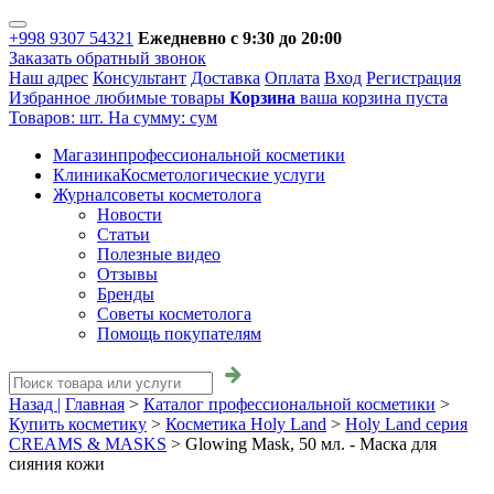
+998 9307 54321
Ежедневно с 9:30 до 20:00
Заказать обратный звонок
Наш адрес
Консультант
Доставка
Оплата
Вход
Регистрация
Избранное
любимые товары
Корзина
ваша корзина пуста
Товаров:
шт.
На сумму:
сум
Магазин
профессиональной косметики
Клиника
Косметологические услуги
Журнал
советы косметолога
Новости
Статьи
Полезные видео
Отзывы
Бренды
Советы косметолога
Помощь покупателям
Назад |
Главная
>
Каталог профессиональной косметики
>
Купить косметику
>
Косметика Holy Land
>
Holy Land серия
CREAMS & MASKS
>
Glowing Mask, 50 мл. - Маска для
сияния кожи