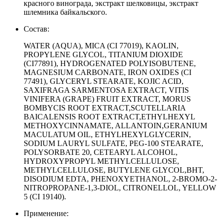
красного винограда, экстракт шелковицы, экстракт
шлемника байкальского.
Состав:
WATER (AQUA), MICA (CI 77019), KAOLIN,
PROPYLENE GLYCOL, TITANIUM DIOXIDE
(CI77891), HYDROGENATED POLYISOBUTENE,
MAGNESIUM CARBONATE, IRON OXIDES (CI
77491), GLYCERYL STEARATE, KOJIC ACID,
SAXIFRAGA SARMENTOSA EXTRACT, VITIS
VINIFERA (GRAPE) FRUIT EXTRACT, MORUS
BOMBYCIS ROOT EXTRACT,SCUTELLARIA
BAICALENSIS ROOT EXTRACT,ETHYLHEXYL
METHOXYCINNAMATE, ALLANTOIN,GERANIUM
MACULATUM OIL, ETHYLHEXYLGLYCERIN,
SODIUM LAURYL SULFATE, PEG-100 STEARATE,
POLYSORBATE 20, CETEARYL ALCOHOL,
HYDROXYPROPYL METHYLCELLULOSE,
METHYLCELLULOSE, BUTYLENE GLYCOL,BHT,
DISODIUM EDTA, PHENOXYETHANOL, 2-BROMO-2-
NITROPROPANE-1,3-DIOL, CITRONELLOL, YELLOW
5 (CI 19140).
Применение: