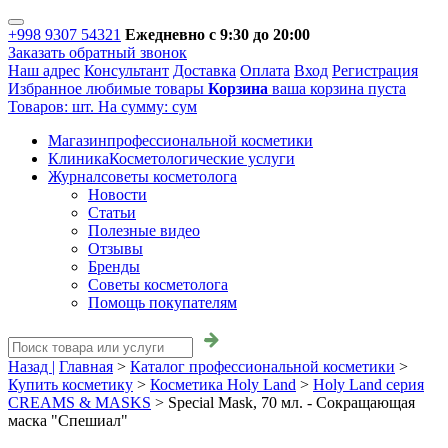
+998 9307 54321
Ежедневно с 9:30 до 20:00
Заказать обратный звонок
Наш адрес
Консультант
Доставка
Оплата
Вход
Регистрация
Избранное
любимые товары
Корзина
ваша корзина пуста
Товаров:
шт.
На сумму:
сум
Магазин
профессиональной косметики
Клиника
Косметологические услуги
Журнал
советы косметолога
Новости
Статьи
Полезные видео
Отзывы
Бренды
Советы косметолога
Помощь покупателям
Назад |
Главная
>
Каталог профессиональной косметики
>
Купить косметику
>
Косметика Holy Land
>
Holy Land серия
CREAMS & MASKS
>
Special Mask, 70 мл. - Сокращающая
маска "Спешиал"