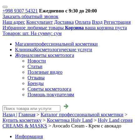
+998 9307 54321
Ежедневно с 9:30 до 20:00
Заказать обратный звонок
Наш адрес
Консультант
Доставка
Оплата
Вход
Регистрация
Избранное
любимые товары
Корзина
ваша корзина пуста
Товаров:
шт.
На сумму:
сум
Магазин
профессиональной косметики
Клиника
Косметологические услуги
Журнал
советы косметолога
Новости
Статьи
Полезные видео
Отзывы
Бренды
Советы косметолога
Помощь покупателям
Назад |
Главная
>
Каталог профессиональной косметики
>
Купить косметику
>
Косметика Holy Land
>
Holy Land серия
CREAMS & MASKS
>
Avocado Cream - Крем с авокадо
Информация