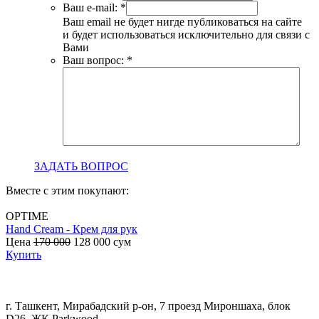
Ваш e-mail:
*
Ваш email не будет нигде публиковаться на сайте
и будет использоваться исключительно для связи с
Вами
Ваш вопрос:
*
ЗАДАТЬ ВОПРОС
Вместе с этим покупают:
OPTIME
Hand Cream - Крем для рук
B
Цена
170 000
128 000
сум
с
Купить
г. Ташкент, Мирабадский р-он, 7 проезд Мироншаха, блок
D26, ЖК Раrkwood.