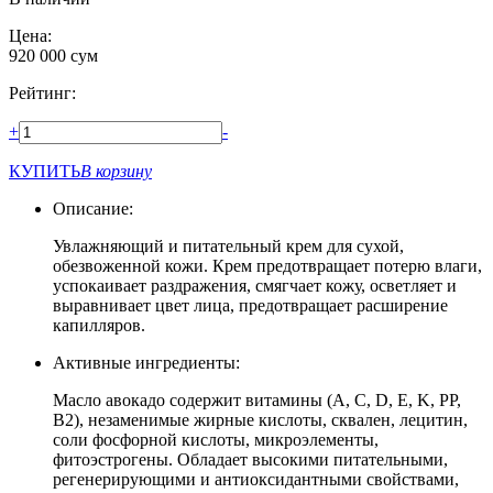
Цена:
920 000
сум
Рейтинг:
+
-
КУПИТЬ
В корзину
Описание:
Увлажняющий и питательный крем для сухой,
обезвоженной кожи. Крем предотвращает потерю влаги,
успокаивает раздражения, смягчает кожу, осветляет и
выравнивает цвет лица, предотвращает расширение
капилляров.
Активные ингредиенты:
Масло авокадо содержит витамины (A, C, D, E, K, PP,
B2), незаменимые жирные кислоты, сквален, лецитин,
соли фосфорной кислоты, микроэлементы,
фитоэстрогены. Обладает высокими питательными,
регенерирующими и антиоксидантными свойствами,