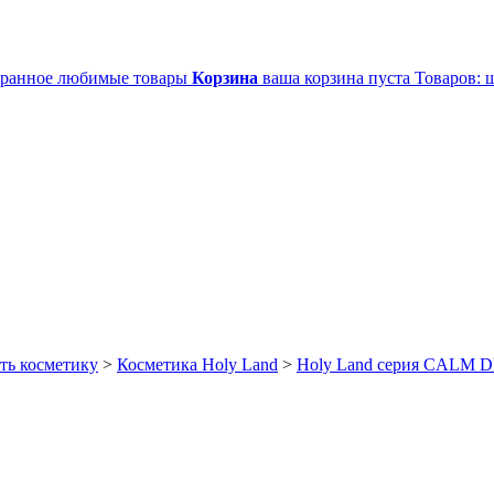
ранное
любимые товары
Корзина
ваша корзина пуста
Товаров:
ш
ть косметику
>
Косметика Holy Land
>
Holy Land серия CALM 