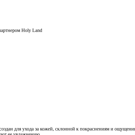
партнером Holy Land
оздан для ухода за кожей, склонной к покраснениям и ощущени
уют ее увлажнению.