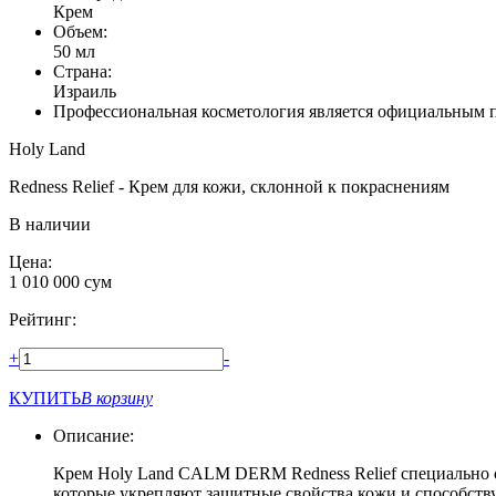
Крем
Объем:
50 мл
Страна:
Израиль
Профессиональная косметология является официальным 
Holy Land
Redness Relief - Крем для кожи, склонной к покраснениям
В наличии
Цена:
1 010 000
сум
Рейтинг:
+
-
КУПИТЬ
В корзину
Описание:
Крем Holy Land CALM DERM Redness Relief специально с
которые укрепляют защитные свойства кожи и способств