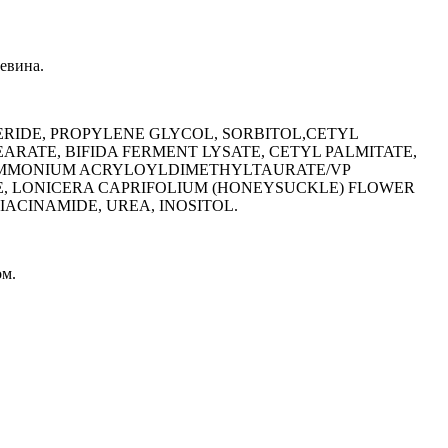
чевина.
RIDE, PROPYLENE GLYCOL, SORBITOL,CETYL
ARATE, BIFIDA FERMENT LYSATE, CETYL PALMITATE,
 AMMONIUM ACRYLOYLDIMETHYLTAURATE/VP
E, LONICERA CAPRIFOLIUM (HONEYSUCKLE) FLOWER
ACINAMIDE, UREA, INOSITOL.
ом.