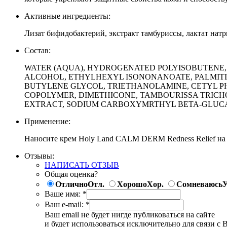
Активные ингредиенты:
Лизат бифидобактерий, экстракт тамбуриссы, лактат натр
Состав:
WATER (AQUA), HYDROGENATED POLYISOBUTENE, 
ALCOHOL, ETHYLHEXYL ISONONANOATE, PALMITIC 
BUTYLENE GLYCOL, TRIETHANOLAMINE, CETYL 
COPOLYMER, DIMETHICONE, TAMBOURISSA TRICH
EXTRACT, SODIUM CARBOXYMRTHYL BETA-GLUCAN,
Применение:
Наносите крем Holy Land CALM DERM Redness Relief на ч
Отзывы:
НАПИСАТЬ ОТЗЫВ
Общая оценка?
Отлично
Отл.
Хорошо
Хор.
Сомневаюсь
У
Ваше имя:
*
Ваш e-mail:
*
Ваш email не будет нигде публиковаться на сайте
и будет использоваться исключительно для связи с 