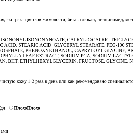
ия, экстракт цветков жимолости, бета - глюкан, ниацинамид, мо
ISONONYL ISONONANOATE, CAPRYLIC/CAPRIC TRIGLYCE
ACID, STEARIC ACID, GLYCERYL STEARATE, PEG-100 STE
PHOSPHATE, PHENOXYETHANOL, CAPRYLOYL GLYCINE,
OPHYLLA LEAF EXTRACT, SODIUM PCA, SODIUM LACTAT
 BHT, ETHYLHEXYLGLYCERIN, FRUCTOSE, GLYCINE, NI
истую кожу 1-2 раза в день или как рекомендовано специалист
дл.
Плохо
Плохо
Вами