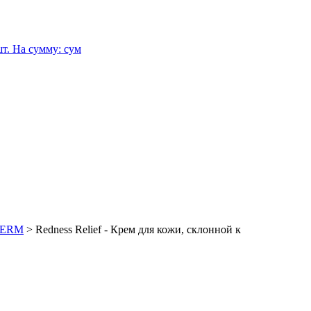
т.
На сумму:
сум
DERM
>
Redness Relief - Крем для кожи, склонной к