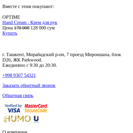
Вместе с этим покупают:
OPTIME
Hand Cream - Крем для рук
B
Цена
170 000
128 000
сум
с
Купить
г. Ташкент, Мирабадский р-он, 7 проезд Мироншаха, блок
D26, ЖК Раrkwood.
Ежедневно с 9:30 до 20:30.
+998 9307 54321
Заказать обратный звонок
Обратная связь
О компании