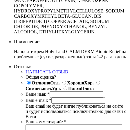
WAX, PARAFFIN, GLYCERIN, VP/EICOSENE
COPOLYMER,
HYDROXYPROPYLMETHYLCELLULOSE, SODIUM
CARBOXYMRTHYL BETA-GLUCAN, BIS
(TRIPEPTIDE-1) COPPER ACETATE, SODIUM
CHLORIDE, PHENOXYETHANOL, BENZYL
ALCOHOL, ETHYLHEXYLGLYCERIN.
Применение:
Наносите крем Holy Land CALM DERM Atopic Rerief на
проблемные (сухие, раздраженные) зоны 1-2 раза в день.
Отзывы:
НАПИСАТЬ ОТЗЫВ
Общая оценка?
Отлично
Отл.
Хорошо
Хор.
Сомневаюсь
Удл.
Плохо
Плохо
Ваше имя:
*
Ваш e-mail:
*
Ваш email не будет нигде публиковаться на сайте
и будет использоваться исключительно для связи с
Вами
Ваш комментарий:
*