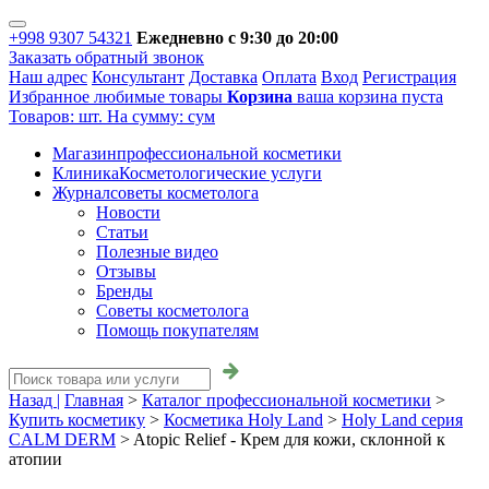
+998 9307 54321
Ежедневно с 9:30 до 20:00
Заказать обратный звонок
Наш адрес
Консультант
Доставка
Оплата
Вход
Регистрация
Избранное
любимые товары
Корзина
ваша корзина пуста
Товаров:
шт.
На сумму:
сум
Магазин
профессиональной косметики
Клиника
Косметологические услуги
Журнал
советы косметолога
Новости
Статьи
Полезные видео
Отзывы
Бренды
Советы косметолога
Помощь покупателям
Назад |
Главная
>
Каталог профессиональной косметики
>
Купить косметику
>
Косметика Holy Land
>
Holy Land серия
CALM DERM
>
Atopic Relief - Крем для кожи, склонной к
атопии