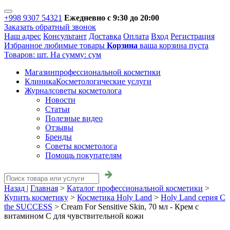
+998 9307 54321
Ежедневно с 9:30 до 20:00
Заказать обратный звонок
Наш адрес
Консультант
Доставка
Оплата
Вход
Регистрация
Избранное
любимые товары
Корзина
ваша корзина пуста
Товаров:
шт.
На сумму:
сум
Магазин
профессиональной косметики
Клиника
Косметологические услуги
Журнал
советы косметолога
Новости
Статьи
Полезные видео
Отзывы
Бренды
Советы косметолога
Помощь покупателям
Назад |
Главная
>
Каталог профессиональной косметики
>
Купить косметику
>
Косметика Holy Land
>
Holy Land серия C
the SUCCESS
>
Cream For Sensitive Skin, 70 мл - Крем с
витамином С для чувствительной кожи