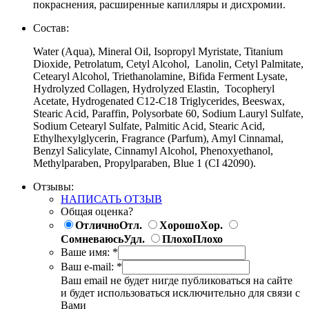
покраснения, расширенные капилляры и дисхромии.
Состав:
Water (Aqua), Mineral Oil, Isopropyl Myristate, Titanium
Dioxide, Petrolatum, Cetyl Alcohol, Lanolin, Cetyl Palmitate,
Cetearyl Alcohol, Triethanolamine, Bifida Ferment Lysate,
Hydrolyzed Collagen, Hydrolyzed Elastin, Tocopheryl
Acetate, Hydrogenated C12-C18 Triglycerides, Beeswax,
Stearic Acid, Paraffin, Polysorbate 60, Sodium Lauryl Sulfate,
Sodium Cetearyl Sulfate, Palmitic Acid, Stearic Acid,
Ethylhexylglycerin, Fragrance (Parfum), Amyl Cinnamal,
Benzyl Salicylate, Cinnamyl Alcohol, Phenoxyethanol,
Methylparaben, Propylparaben, Blue 1 (CI 42090).
Отзывы:
НАПИСАТЬ ОТЗЫВ
Общая оценка?
Отлично
Отл.
Хорошо
Хор.
Сомневаюсь
Удл.
Плохо
Плохо
Ваше имя:
*
Ваш e-mail:
*
Ваш email не будет нигде публиковаться на сайте
и будет использоваться исключительно для связи с
Вами