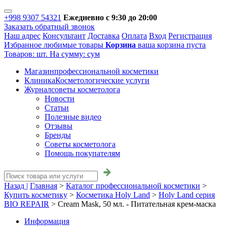
+998 9307 54321
Ежедневно с 9:30 до 20:00
Заказать обратный звонок
Наш адрес
Консультант
Доставка
Оплата
Вход
Регистрация
Избранное
любимые товары
Корзина
ваша корзина пуста
Товаров:
шт.
На сумму:
сум
Магазин
профессиональной косметики
Клиника
Косметологические услуги
Журнал
советы косметолога
Новости
Статьи
Полезные видео
Отзывы
Бренды
Советы косметолога
Помощь покупателям
Назад |
Главная
>
Каталог профессиональной косметики
>
Купить косметику
>
Косметика Holy Land
>
Holy Land серия
BIO REPAIR
>
Cream Mask, 50 мл. - Питательная крем-маска
Информация