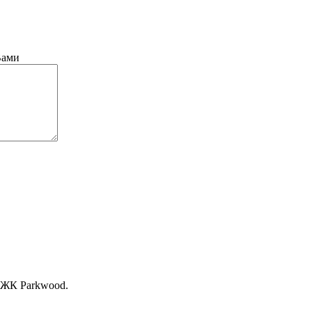
Вами
, ЖК Раrkwood.