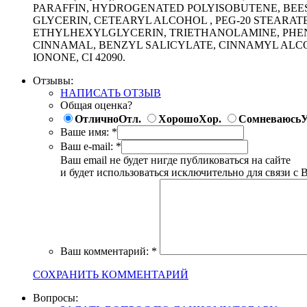
PARAFFIN, HYDROGENATED POLYISOBUTENE, BEE
GLYCERIN, CETEARYL ALCOHOL , PEG-20 STEARAT
ETHYLHEXYLGLYCERIN, TRIETHANOLAMINE, PHE
CINNAMAL, BENZYL SALICYLATE, CINNAMYL AL
IONONE, CI 42090.
Отзывы:
НАПИСАТЬ ОТЗЫВ
Общая оценка?
Отлично
Отл.
Хорошо
Хор.
Сомневаюсь
У
Ваше имя:
*
Ваш e-mail:
*
Ваш email не будет нигде публиковаться на сайте
и будет использоваться исключительно для связи с 
Ваш комментарий:
*
СОХРАНИТЬ КОММЕНТАРИЙ
Вопросы: