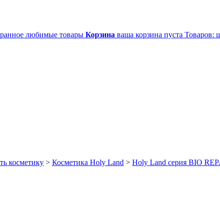
ранное
любимые товары
Корзина
ваша корзина пуста
Товаров:
ш
ть косметику
>
Косметика Holy Land
>
Holy Land серия BIO RE