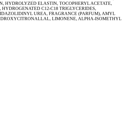
N, HYDROLYZED ELASTIN, TOCOPHERYL ACETATE,
D, HYDROGENATED C12-C18 TRIGLYCERIDES,
DAZOLIDINYL UREA, FRAGRANCE (PARFUM), AMYL
YDROXYCITRONALLAL, LIMONENE, ALPHA-ISOMETHYL