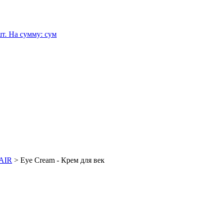
т.
На сумму:
сум
PAIR
>
Eye Cream - Крем для век