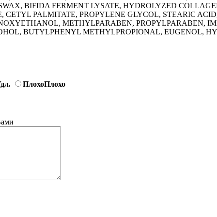
SWAX, BIFIDA FERMENT LYSATE, HYDROLYZED COLLAGE
E, CETYL PALMITATE, PROPYLENE GLYCOL, STEARIC ACI
NOXYETHANOL, METHYLPARABEN, PROPYLPARABEN, IMI
COHOL, BUTYLPHENYL METHYLPROPIONAL, EUGENOL, H
дл.
Плохо
Плохо
Вами