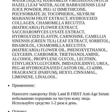
WATER (AQUA), HAMAMELIS VIRGINIANA (WITCH
HAZEL) LEAF WATER, ALOE BARBADENSIS LEAF
JUICE POWDER, PEG-12 DIMETHICONE,
POLYSORBATE 20, TOCOPHEROL, SILYBUM
MARIANUM FRUIT EXTRACT, HYDROLYZED
COLLAGEN, CHAMOMILLA RECUTITA
(MATRICARIA) FLOWER EXTRACT,
SACCHAROMYCES LYSATE EXTRACT,
HYDROLYZED ELASTIN, CARNOSINE, CAMELLIA
SINENSIS (GREEN TEA) LEAF EXTRACT, SORBITOL,
BISABOLOL, CHAMOMILLA RECUTITA
(MATRICARIA) FLOWER OIL, PHENOXYETHANOL,
GLYCERIN, CARBOMER, TRIETHANOLAMINE,
ALCOHOL, PROPYLENE GLYCOL, LECITHIN,
ETHYLHEXYLGLYCERIN, IMIDAZOLIDINYL UREA,
PEG-40 HYDROGENATED CASTOR OIL, CI 42090,
FRAGRANCE (PARFUM), HEXYL CINNAMAL,
LIMONENE, LINALOOL.
Применение:
Наносите сыворотку Holy Land B FIRST Anti-Age Serum
небольшими порциями на чистую кожу лица.
Используйте средство 1-2 раза в день.
Отзывы: