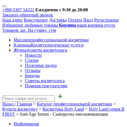
+998 9307 54321
Ежедневно с 9:30 до 20:00
Заказать обратный звонок
Наш адрес
Консультант
Доставка
Оплата
Вход
Регистрация
Избранное
любимые товары
Корзина
ваша корзина пуста
Товаров:
шт.
На сумму:
сум
Магазин
профессиональной косметики
Клиника
Косметологические услуги
Журнал
советы косметолога
Новости
Статьи
Полезные видео
Отзывы
Бренды
Советы косметолога
Помощь покупателям
Назад |
Главная
>
Каталог профессиональной косметики
>
Купить косметику
>
Косметика Holy Land
>
Holy Land серия B
FIRST
>
Anti-Age Serum - Сыворотка омолаживающая
Информация