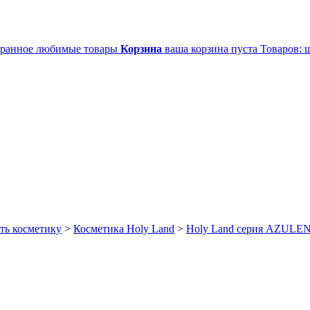
ранное
любимые товары
Корзина
ваша корзина пуста
Товаров:
ш
ть косметику
>
Косметика Holy Land
>
Holy Land серия AZULE