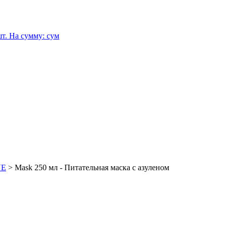
т.
На сумму:
сум
NE
>
Mask 250 мл - Питательная маска с азуленом