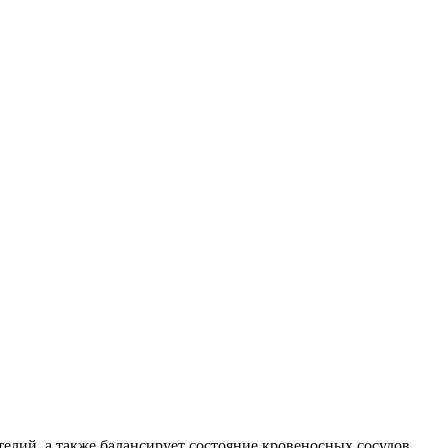
телий, а также балансирует состояние кровеносных сосудов.