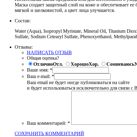
Маска создает защитный слой на коже и обеспечивает ее
мягкой и шелковистой, а цвет лица улучшается.
Состав:
Water (Aqua), Isopropyl Myristate, Mineral Oil, Titanium Diox
Sulfate, Sodium Cetearyl Sulfate, Phenoxyethanol, Methylpara
Отзывы:
НАПИСАТЬ ОТЗЫВ
Общая оценка?
Отлично
Отл.
Хорошо
Хор.
Сомневаюсь
У
Ваше имя:
*
Ваш e-mail:
*
Ваш email не будет нигде публиковаться на сайте
и будет использоваться исключительно для связи с 
Ваш комментарий:
*
СОХРАНИТЬ КОММЕНТАРИЙ