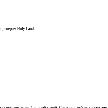
партнером Holy Land
 за чувствительной и сухой кожей. Средство глубоко питает эпи