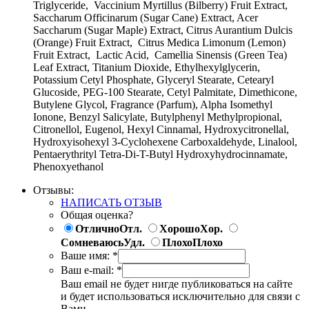
Triglyceride, Vaccinium Myrtillus (Bilberry) Fruit Extract,
Saccharum Officinarum (Sugar Cane) Extract, Acer
Saccharum (Sugar Maple) Extract, Citrus Aurantium Dulcis
(Orange) Fruit Extract, Citrus Medica Limonum (Lemon)
Fruit Extract, Lactic Acid, Camellia Sinensis (Green Tea)
Leaf Extract, Titanium Dioxide, Ethylhexylglycerin,
Potassium Cetyl Phosphate, Glyceryl Stearate, Cetearyl
Glucoside, PEG-100 Stearate, Cetyl Palmitate, Dimethicone,
Butylene Glycol, Fragrance (Parfum), Alpha Isomethyl
Ionone, Benzyl Salicylate, Butylphenyl Methylpropional,
Citronellol, Eugenol, Hexyl Cinnamal, Hydroxycitronellal,
Hydroxyisohexyl 3-Cyclohexene Carboxaldehyde, Linalool,
Pentaerythrityl Tetra-Di-T-Butyl Hydroxyhydrocinnamate,
Phenoxyethanol
Отзывы:
НАПИСАТЬ ОТЗЫВ
Общая оценка?
Отлично
Отл.
Хорошо
Хор.
Сомневаюсь
Удл.
Плохо
Плохо
Ваше имя:
*
Ваш e-mail:
*
Ваш email не будет нигде публиковаться на сайте
и будет использоваться исключительно для связи с
Вами