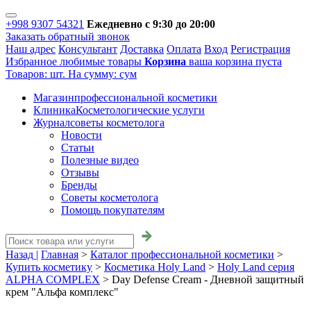
+998 9307 54321
Ежедневно с 9:30 до 20:00
Заказать обратный звонок
Наш адрес
Консультант
Доставка
Оплата
Вход
Регистрация
Избранное
любимые товары
Корзина
ваша корзина пуста
Товаров:
шт.
На сумму:
сум
Магазин
профессиональной косметики
Клиника
Косметологические услуги
Журнал
советы косметолога
Новости
Статьи
Полезные видео
Отзывы
Бренды
Советы косметолога
Помощь покупателям
Назад |
Главная
>
Каталог профессиональной косметики
>
Купить косметику
>
Косметика Holy Land
>
Holy Land серия
ALPHA COMPLEX
>
Day Defense Cream - Дневной защитный
крем "Альфа комплекс"