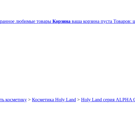
ранное
любимые товары
Корзина
ваша корзина пуста
Товаров:
ш
ть косметику
>
Косметика Holy Land
>
Holy Land серия ALPH