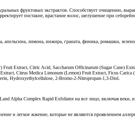
ральных фруктовых экстрактов. Способствует очищению, вырав
ректирует постакне, врастание волос, шелушение при себорей
а, апельсина, лимона, инжира, граната, финика, ромашки, зелено
) Fruit Extract, Citric Acid, Saccharum Officinarum (Sugar Cane) Extr
 Extract, Citrus Medica Limonum (Lemon) Fruit Extract, Ficus Carica (
ycerin, Hydroxyethylcellulose, 2-Bromo-2-Nitropropan-1,3-Diol.
and Alpha Complex Rapid Exfoliator на все лицо, включая веки,
нение и легкое жжение, которые не являются проявлением аллер