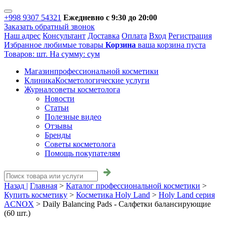
+998 9307 54321
Ежедневно с 9:30 до 20:00
Заказать обратный звонок
Наш адрес
Консультант
Доставка
Оплата
Вход
Регистрация
Избранное
любимые товары
Корзина
ваша корзина пуста
Товаров:
шт.
На сумму:
сум
Магазин
профессиональной косметики
Клиника
Косметологические услуги
Журнал
советы косметолога
Новости
Статьи
Полезные видео
Отзывы
Бренды
Советы косметолога
Помощь покупателям
Назад |
Главная
>
Каталог профессиональной косметики
>
Купить косметику
>
Косметика Holy Land
>
Holy Land серия
ACNOX
>
Daily Balancing Pads - Салфетки балансирующие
(60 шт.)