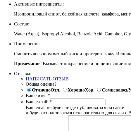
Активные ингредиенты:
Изопропиловый спирт, бензойная кислота, камфора, мент
Состав:
Water (Aqua), Isopropyl Alcohol, Benzoic Acid, Camphor, Gly
Применение:
Смочить лосьоном ватный диск и протереть кожу. Исполь
Примечание
: Вызывает покраснение и пощипывание кожи
Отзывы:
НАПИСАТЬ ОТЗЫВ
Общая оценка?
Отлично
Отл.
Хорошо
Хор.
Сомневаюсь
У
Ваше имя:
*
Ваш e-mail:
*
Ваш email не будет нигде публиковаться на сайте
и будет использоваться исключительно для связи с 