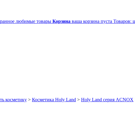
ранное
любимые товары
Корзина
ваша корзина пуста
Товаров:
ш
ть косметику
>
Косметика Holy Land
>
Holy Land серия ACNOX