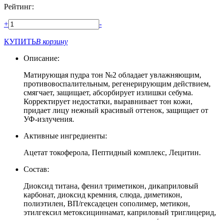
Рейтинг:
+
-
КУПИТЬ
В корзину
Описание:
Матирующая пудра тон №2 обладает увлажняющим,
противовоспалительным, регенерирующим действием,
смягчает, защищает, абсорбирует излишки себума.
Корректирует недостатки, выравнивает тон кожи,
придает лицу нежный красивый оттенок, защищает от
УФ-излучения.
Активные ингредиенты:
Ацетат токоферола, Пептидный комплекс, Лецитин.
Состав:
Диоксид титана, фенил триметикон, дикаприловый
карбонат, диоксид кремния, слюда, диметикон,
полиэтилен, ВП/гексадецен сополимер, метикон,
этилгексил метоксициннамат, каприловый триглицерид,