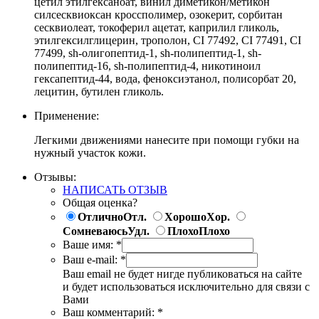
цетил этилгексаноат, винил диметикон/метикон
силсесквиоксан кроссполимер, озокерит, сорбитан
сесквиолеат, токоферил ацетат, каприлил гликоль,
этилгексилглицерин, трополон, CI 77492, CI 77491, CI
77499, sh-олигопептид-1, sh-полипептид-1, sh-
полипептид-16, sh-полипептид-4, никотиноил
гексапептид-44, вода, феноксиэтанол, полисорбат 20,
лецитин, бутилен гликоль.
Применение:
Легкими движениями нанесите при помощи губки на
нужный участок кожи.
Отзывы:
НАПИСАТЬ ОТЗЫВ
Общая оценка?
Отлично
Отл.
Хорошо
Хор.
Сомневаюсь
Удл.
Плохо
Плохо
Ваше имя:
*
Ваш e-mail:
*
Ваш email не будет нигде публиковаться на сайте
и будет использоваться исключительно для связи с
Вами
Ваш комментарий:
*