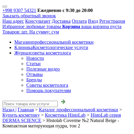
+998 9307 54321
Ежедневно с 9:30 до 20:00
Заказать обратный звонок
Наш адрес
Консультант
Доставка
Оплата
Вход
Регистрация
Избранное
любимые товары
Корзина
ваша корзина пуста
Товаров:
шт.
На сумму:
сум
Магазин
профессиональной косметики
Клиника
Косметологические услуги
Журнал
советы косметолога
Новости
Статьи
Полезные видео
Отзывы
Бренды
Советы косметолога
Помощь покупателям
Назад |
Главная
>
Каталог профессиональной косметики
>
Купить косметику
>
Косметика HistoLab
>
HistoLab серия
DERMA SCIENCE
>
Histolab Coverme №2 Natural Beige -
Компактная матирующая пудра, тон 2