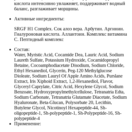
кислота интенсивно увлажняет, поддерживает водный
баланс, разглаживает морщины.
Активные ингредиенты:
SRGF H1 Complex. Сок алоэ вера. Арбутин. Аргинин.
Гиалуроновая кислота. Аллантоин. Комплекс витамина
С. Пептидный комплекс
Состав:
Water, Myristic Acid, Cocamide Dea, Lauric Acid, Sodium
Laureth Sulfate, Potassium Hydroxide, Cocamidopropyl
Betaine, Cocoamphodiacetate Disodium, Sodium Chloride,
Ethyl Hexanediol, Glycerin, Peg-120 Methylglucose
Dioleate, Sodium Lauryl Of Apple Amino Acids, Purslane
Extract, Iris Xiphoid Extract, 1,2-Hexanediol, Flavor,
Glyceryl Caprylate, Citric Acid, Hexylene Glycol, Sodium
Benzoate, Hydroxypropylmethylcellulose, Tetranatria Edta,
Sodium Carbonate, Tetranatria Glutamate Diacetate, Sodium
Hyaluronate, Beta-Glucan, Polysorbate 20, Lecithin,
Butylene Glycol, Nicotinoyl Hexapeptide-44, Sh-
oligopeptide-1, Sh-polypeptide-1, Sh-Polypeptide-16, Sh-
polypeptide-4
Применение: