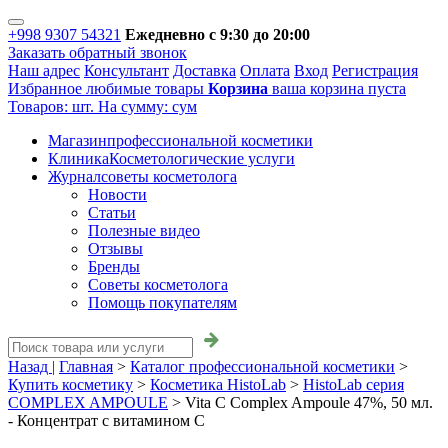
+998 9307 54321
Ежедневно с 9:30 до 20:00
Заказать обратный звонок
Наш адрес
Консультант
Доставка
Оплата
Вход
Регистрация
Избранное
любимые товары
Корзина
ваша корзина пуста
Товаров:
шт.
На сумму:
сум
Магазин
профессиональной косметики
Клиника
Косметологические услуги
Журнал
советы косметолога
Новости
Статьи
Полезные видео
Отзывы
Бренды
Советы косметолога
Помощь покупателям
Назад |
Главная
>
Каталог профессиональной косметики
>
Купить косметику
>
Косметика HistoLab
>
HistoLab серия
COMPLEX AMPOULE
>
Vita C Complex Ampoule 47%, 50 мл.
- Концентрат с витамином С