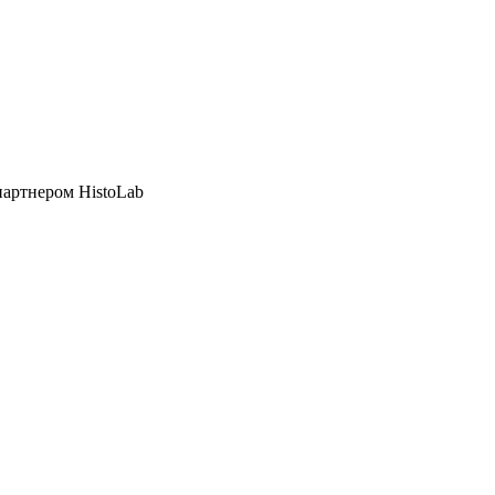
артнером HistoLab