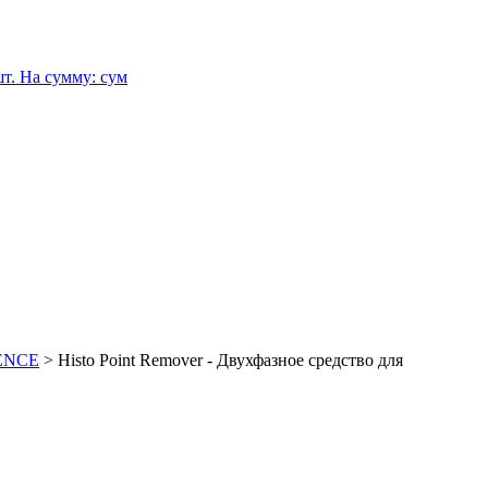
т.
На сумму:
сум
IENCE
>
Histo Point Remover - Двухфазное средство для