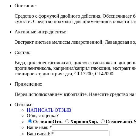
Описание:
Средство с формулой двойного действия. Обеспечивает б
сухости. Средство подходит для применения в области гла
Активные ингредиенты:
Экстракт листьев мелиссы лекарственной, Лавандовая во
Состав:
Вода, циклопентасилоксан, циклогексасилоксан, дипропил
пропиленгликоль, каприлил/каприл глюкозид, экстракт ли
глицирризат, динатрия эдта, CI 17200, CI 42090
Применение:
Перед использованием взболтайте. Нанесите средство на
Отзывы:
НАПИСАТЬ ОТЗЫВ
Общая оценка?
Отлично
Отл.
Хорошо
Хор.
Сомневаюсь
У
Ваше имя:
*
Ваш e-mail:
*