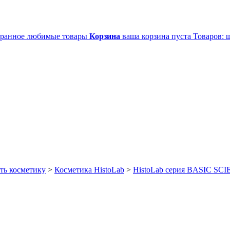
ранное
любимые товары
Корзина
ваша корзина пуста
Товаров:
ш
ть косметику
>
Косметика HistoLab
>
HistoLab серия BASIC SC