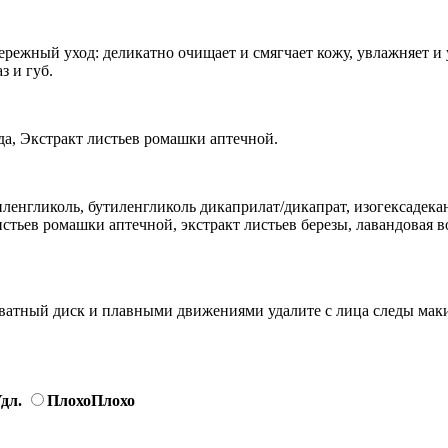
ережный уход: деликатно очищает и смягчает кожу, увлажняет и 
з и губ.
да, Экстракт листьев ромашки аптечной.
енгликоль, бутиленгликоль дикаприлат/дикапрат, изогексадекан
стьев ромашки аптечной, экстракт листьев березы, лавандовая в
 ватный диск и плавными движениями удалите с лица следы мак
дл.
Плохо
Плохо