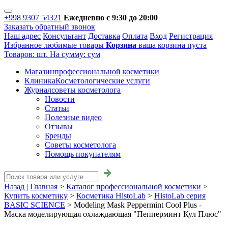
+998 9307 54321
Ежедневно с 9:30 до 20:00
Заказать обратный звонок
Наш адрес
Консультант
Доставка
Оплата
Вход
Регистрация
Избранное
любимые товары
Корзина
ваша корзина пуста
Товаров:
шт.
На сумму:
сум
Магазин
профессиональной косметики
Клиника
Косметологические услуги
Журнал
советы косметолога
Новости
Статьи
Полезные видео
Отзывы
Бренды
Советы косметолога
Помощь покупателям
Назад |
Главная
>
Каталог профессиональной косметики
>
Купить косметику
>
Косметика HistoLab
>
HistoLab серия
BASIC SCIENCE
>
Modeling Mask Peppermint Cool Plus -
Маска моделирующая охлаждающая "Пепперминт Кул Плюс"