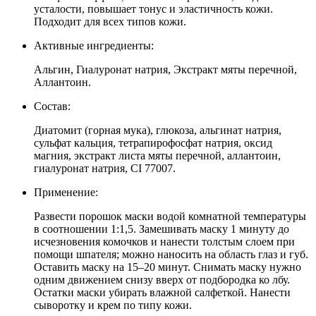
усталости, повышает тонус и эластичность кожи.
Подходит для всех типов кожи.
Активные ингредиенты:
Альгин, Гиалуронат натрия, Экстракт мяты перечной,
Аллантоин.
Состав:
Диатомит (горная мука), глюкоза, альгинат натрия,
сульфат кальция, тетрапирофосфат натрия, оксид
магния, экстракт листа мяты перечной, аллантоин,
гиалуронат натрия, CI 77007.
Применение:
Развести порошок маски водой комнатной температуры
в соотношении 1:1,5. Замешивать маску 1 минуту до
исчезновения комочков и нанести толстым слоем при
помощи шпателя; можно наносить на область глаз и губ.
Оставить маску на 15–20 минут. Снимать маску нужно
одним движением снизу вверх от подбородка ко лбу.
Остатки маски убирать влажной салфеткой. Нанести
сыворотку и крем по типу кожи.