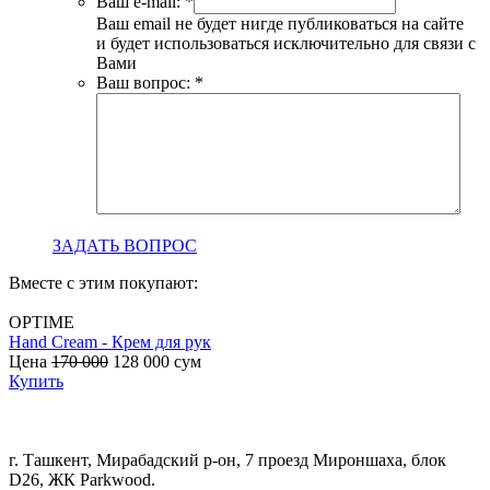
Ваш e-mail:
*
Ваш email не будет нигде публиковаться на сайте
и будет использоваться исключительно для связи с
Вами
Ваш вопрос:
*
ЗАДАТЬ ВОПРОС
Вместе с этим покупают:
OPTIME
Hand Cream - Крем для рук
B
Цена
170 000
128 000
сум
с
Купить
г. Ташкент, Мирабадский р-он, 7 проезд Мироншаха, блок
D26, ЖК Раrkwood.