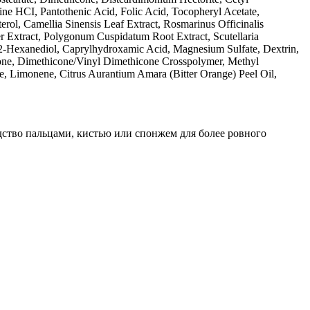
ine HCI, Pantothenic Acid, Folic Acid, Tocopheryl Acetate,
rol, Camellia Sinensis Leaf Extract, Rosmarinus Officinalis
er Extract, Polygonum Cuspidatum Root Extract, Scutellaria
 1,2-Hexanediol, Caprylhydroxamic Acid, Magnesium Sulfate, Dextrin,
icone, Dimethicone/Vinyl Dimethicone Crosspolymer, Methyl
e, Limonene, Citrus Aurantium Amara (Bitter Orange) Peel Oil,
дство пальцами, кистью или спонжем для более ровного