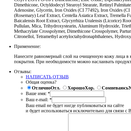
Dimethicone, Octyldodecyl Stearoyl Stearate, Retinyl Palmitat
Adenosine, Glycerin, Iron Oxides (CI 77492), Iron Oxides (CI 
(Rosemary) Leaf Extract, Centella Asiatica Extract, Tremella 
Baicalensis Root Extract, Glycyrrhiza Uralensis (Licorice) Ro
Pullulan, Mica, Trihydroxystearin, Aluminum Hydroxide, Trie
Methacrylate Crosspolymer, Dimethicone Crosspolymer, Partum 
Citronellol, Tetramethyl acetyloctahydronaphthalenes, Hydroxyc
Применение:
Нанесите равномерный слой на очищенную кожу лица в ка
покрытия. При необходимости можно наслаивать продукт
Отзывы:
НАПИСАТЬ ОТЗЫВ
Общая оценка?
Отлично
Отл.
Хорошо
Хор.
Сомневаюсь
У
Ваше имя:
*
Ваш e-mail:
*
Ваш email не будет нигде публиковаться на сайте
и будет использоваться исключительно для связи с 