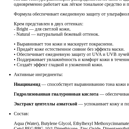
одновременно работает как лёгкое тональное средство и
Формула обеспечивает ежедневную защиту от ультрафиол
Крем представлен в двух оттенках:
- Bright — для светлой кожи,
- Natural — натуральный бежевый оттенок.
• Выравнивает тон кожи и маскирует покраснени.
• Придаёт коже естественное сияние без эффекта маски.
• Обеспечивает ежедневную защиту от UVA и UVB луче
• Поддерживает увлажнённость и комфорт кожи в течени
• Создаёт эффект гладкой и ухоженной кожи.
Активные ингредиенты:
Ниацинамид
— способствует выравниванию тона кожи 
Гидролизованная гиалуроновая кислота
— обеспечивае
Экстракт центеллы азиатской
— успокаивает кожу и по
Состав:
Aqua (Water), Butylene Glycol, Ethylhexyl Methoxycinnamate, 
Cetyl PEG/PPG-10/1 Dimethicone, Zinc Oxide, Dipentaerythrity