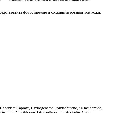
едотвратить фотостарение и сохранить ровный тон кожи.
Caprylate/Caprate, Hydrogenated Polyisobutene, / Niacinamide,
stearate, Dimethicone, Disteardimonium Hectorite, Cetyl