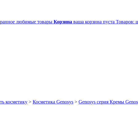
ранное
любимые товары
Корзина
ваша корзина пуста
Товаров:
ш
ть косметику
>
Косметика Genosys
>
Genosys серия Кремы Genos