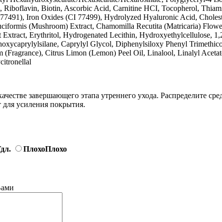
e, Riboflavin, Biotin, Ascorbic Acid, Carnitine HCI, Tocopherol, Thiam
77491), Iron Oxides (CI 77499), Hydrolyzed Hyaluronic Acid, Choleste
Fuciformis (Mushroom) Extract, Chamomilla Recutita (Matricaria) Flow
ot Extract, Erythritol, Hydrogenated Lecithin, Hydroxyethylcellulose,
thoxycaprylylsilane, Caprylyl Glycol, Diphenylsiloxy Phenyl Trimeth
(Fragrance), Citrus Limon (Lemon) Peel Oil, Linalool, Linalyl Acetat
itronellal
честве завершающего этапа утреннего ухода. Распределите сре
 для усиления покрытия.
дл.
Плохо
Плохо
Вами