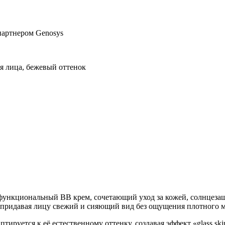
партнером Genosys
я лица, бежевый оттенок
ункциональный BB крем, сочетающий уход за кожей, солнцезащ
, придавая лицу свежий и сияющий вид без ощущения плотного 
аптируется к её естественному оттенку, создавая эффект «glass 