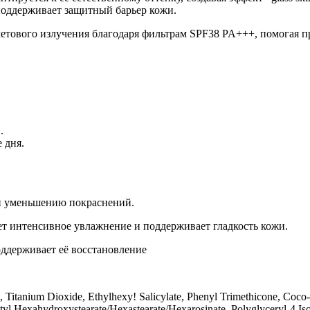
 поддерживает защитный барьер кожи.
етового излучения благодаря фильтрам SPF38 PA+++, помогая пр
й.
е дня.
и уменьшению покраснений.
т интенсивное увлажнение и поддерживает гладкость кожи.
ддерживает её восстановление
Titanium Dioxide, Ethylhexy! Salicylate, Phenyl Trimethicone, Coco-
l Hexahydroxystearate/Hexastearate/Hexarosinate, Polyglyceryl-4 Iso