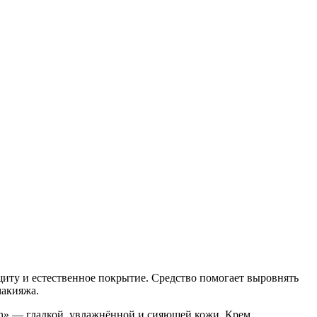
иту и естественное покрытие. Средство помогает выровнять
макияжа.
skin» — гладкой, увлажнённой и сияющей кожи. Крем