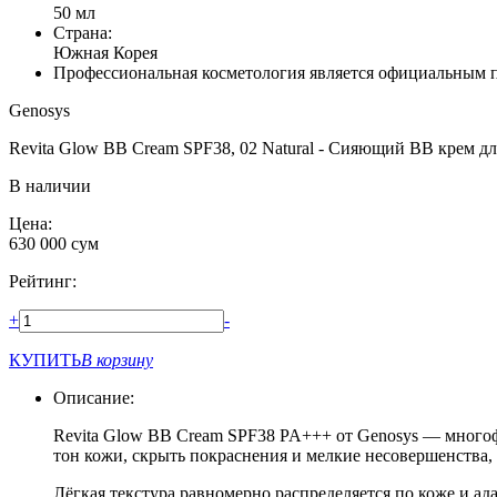
50 мл
Страна:
Южная Корея
Профессиональная косметология является официальным 
Genosys
Revita Glow BB Cream SPF38, 02 Natural - Сияющий BB крем дл
В наличии
Цена:
630 000
сум
Рейтинг:
+
-
КУПИТЬ
В корзину
Описание:
Revita Glow BB Cream SPF38 PA+++ от Genosys — многоф
тон кожи, скрыть покраснения и мелкие несовершенства
Лёгкая текстура равномерно распределяется по коже и ад