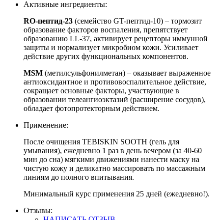
Активные ингредиенты:
RO-пептид-23
(семейство GT-пептид-10) – тормозит
образование факторов воспаления, препятствует
образованию LL-37, активирует рецепторы иммунной
защиты и нормализует микробиом кожи. Усиливает
действие других функциональных компонентов.
MSM
(метилсульфонилметан) – оказывает выраженное
антиоксидантное и противовоспалительное действие,
сокращает основные факторы, участвующие в
образовании телеангиоэктазий (расширение сосудов),
обладает фотопротекторным действием.
Применение:
После очищения TEBISKIN SOOTH (гель для
умывания), ежедневно 1 раз в день вечером (за 40-60
мин до сна) мягкими движениями нанести маску на
чистую кожу и деликатно массировать по массажным
линиям до полного впитывания.
Минимальный курс применения 25 дней (ежедневно!).
Отзывы:
НАПИСАТЬ ОТЗЫВ