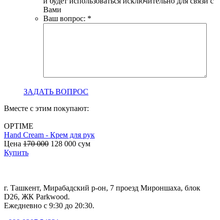
и будет использоваться исключительно для связи с
Вами
Ваш вопрос:
*
ЗАДАТЬ ВОПРОС
Вместе с этим покупают:
OPTIME
Hand Cream - Крем для рук
B
Цена
170 000
128 000
сум
с
Купить
г. Ташкент, Мирабадский р-он, 7 проезд Мироншаха, блок
D26, ЖК Раrkwood.
Ежедневно с 9:30 до 20:30.