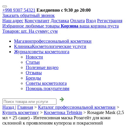
+998 9307 54321
Ежедневно с 9:30 до 20:00
Заказать обратный звонок
Наш адрес
Консультант
Доставка
Оплата
Вход
Регистрация
Избранное
любимые товары
Корзина
ваша корзина пуста
Товаров:
шт.
На сумму:
сум
Магазин
профессиональной косметики
Клиника
Косметологические услуги
Журнал
советы косметолога
Новости
Статьи
Полезные видео
Отзывы
Бренды
Советы косметолога
Помощь покупателям
Назад |
Главная
>
Каталог профессиональной косметики
>
Купить косметику
>
Косметика Tebiskin
>
Rosagate Mask (2,5
мл × 25 саше) - Интенсивная маска Розагейт для кожи
склонной к проявлениям купероза и покраснений